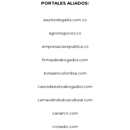
PORTALES ALIADOS:
asuntoslegales.com.co
agronegocios.co
empresas.larepublica.co
firmasdeabogados.com
bolsaencolombia.com
casosdeexitoabogados.com
carnavalindustriacultural.com
canalrcn.com
rcnradio.com