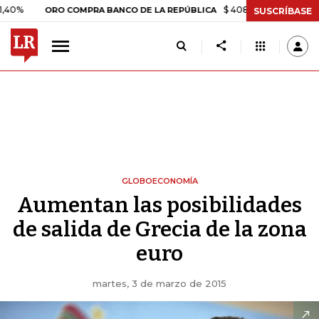
$ 408.498,97
+$ 8.753,81
+2,
ORO COMPRA BANCO DE LA REPÚBLICA
SUSCRÍBASE
GLOBOECONOMÍA
Aumentan las posibilidades
de salida de Grecia de la zona
euro
martes, 3 de marzo de 2015