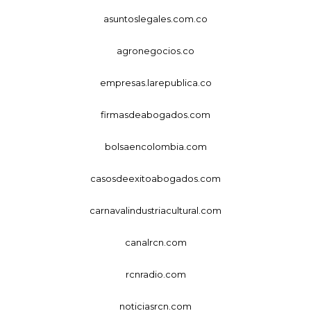
asuntoslegales.com.co
agronegocios.co
empresas.larepublica.co
firmasdeabogados.com
bolsaencolombia.com
casosdeexitoabogados.com
carnavalindustriacultural.com
canalrcn.com
rcnradio.com
noticiasrcn.com