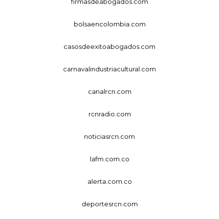
firmasdeabogados.com
bolsaencolombia.com
casosdeexitoabogados.com
carnavalindustriacultural.com
canalrcn.com
rcnradio.com
noticiasrcn.com
lafm.com.co
alerta.com.co
deportesrcn.com