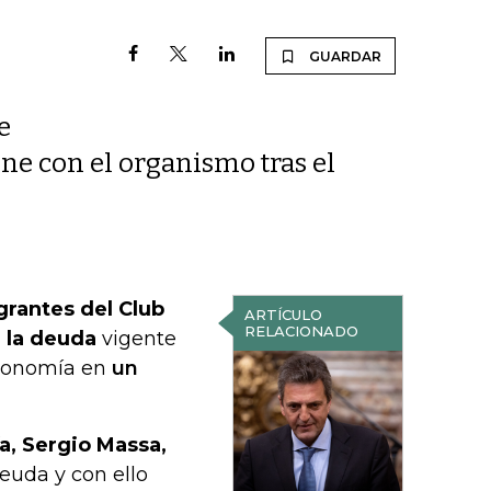
GUARDAR
e
ene con el organismo tras el
grantes del Club
ARTÍCULO
RELACIONADO
r la deuda
vigente
 Economía en
un
a, Sergio Massa,
deuda y con ello