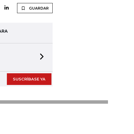
GUARDAR
ARA
Next slide
SUSCRÍBASE YA