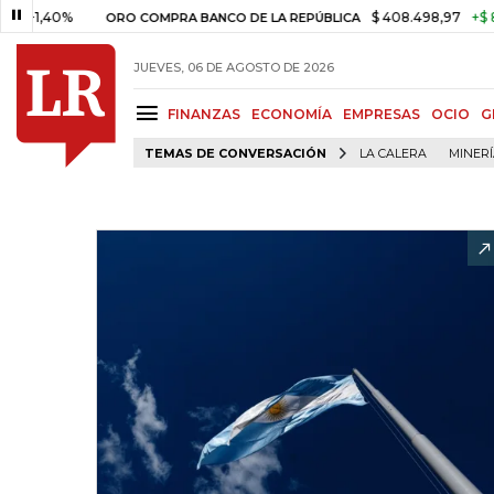
40%
$ 408.498,97
+$ 8.753,8
ORO COMPRA BANCO DE LA REPÚBLICA
JUEVES, 06 DE AGOSTO DE 2026
FINANZAS
ECONOMÍA
EMPRESAS
OCIO
G
TEMAS DE CONVERSACIÓN
LA CALERA
MINER