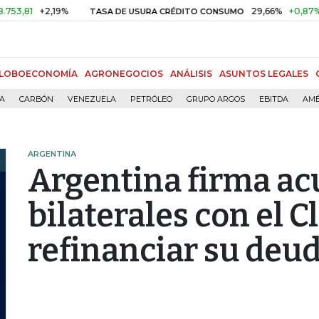
1
+2,19%
29,66%
+0,87%
+3,0
TASA DE USURA CRÉDITO CONSUMO
LOBOECONOMÍA
AGRONEGOCIOS
ANÁLISIS
ASUNTOS LEGALES
ÍA
CARBÓN
VENEZUELA
PETRÓLEO
GRUPO ARGOS
EBITDA
AMÉ
ARGENTINA
Argentina firma ac
bilaterales con el C
refinanciar su deu