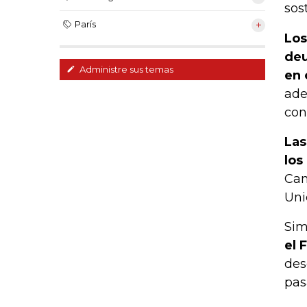
sos
París
Los
deu
Administre sus temas
en 
ade
con
Las
los
Can
Uni
Sim
el 
des
pas