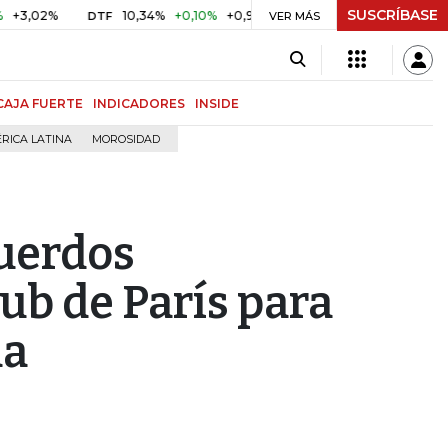
SUSCRÍBASE
2%
10,34%
+0,10%
+0,98%
$ 416,86
+$ 0,05
+0,01%
DTF
UVR
VER MÁS
CAJA FUERTE
INDICADORES
INSIDE
RICA LATINA
MOROSIDAD
uerdos
lub de París para
da