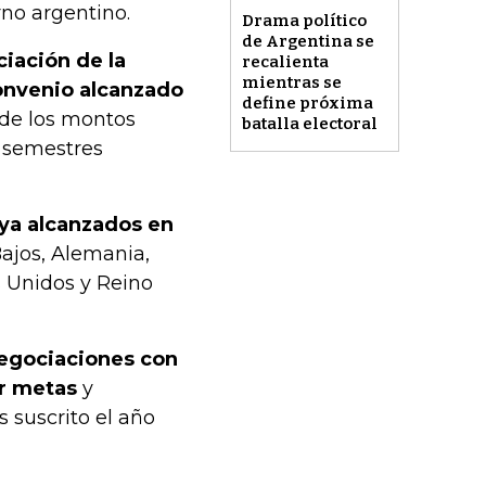
rno argentino.
Drama político
de Argentina se
iación de la
recalienta
mientras se
convenio alcanzado
define próxima
 de los montos
batalla electoral
 semestres
 ya alcanzados en
Bajos, Alemania,
s Unidos y Reino
 negociaciones con
ar metas
y
suscrito el año