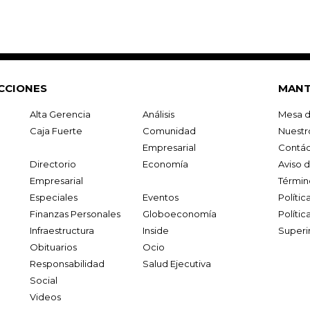
CCIONES
MANT
Alta Gerencia
Análisis
Mesa d
Caja Fuerte
Comunidad
Nuestr
Empresarial
Contác
Directorio
Economía
Aviso 
Empresarial
Términ
Especiales
Eventos
Políti
Finanzas Personales
Globoeconomía
Polític
Infraestructura
Inside
Superi
Obituarios
Ocio
Responsabilidad
Salud Ejecutiva
Social
Videos