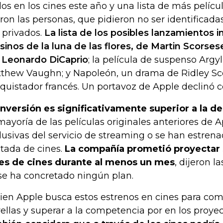
ulos en los cines este año y una lista de más películ
eron las personas, que pidieron no ser identificada
 privados.
La lista de los posibles lanzamientos i
sinos de la luna de las flores, de Martin Scorse
 Leonardo DiCaprio
; la película de suspenso Argyll
thew Vaughn; y Napoleón, un drama de Ridley Sco
quistador francés. Un portavoz de Apple declinó 
inversión es significativamente superior a la d
mayoría de las películas originales anteriores de 
lusivas del servicio de streaming o se han estren
itada de cines.
La compañía prometió proyectar s
es de cines durante al menos un mes
, dijeron 
se ha concretado ningún plan.
bien Apple busca estos estrenos en cines para com
rellas y superar a la competencia por en los proye