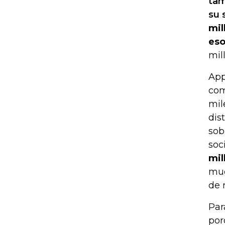
tam
su 
mil
eso
mil
App
com
mil
dis
sob
soc
mil
muc
de 
Par
por