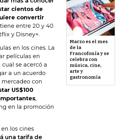
 dar más a conocer
star cientos de
uiere convertir
tiene entre 20 y 40
lix y Disney+.
Marzo es el mes
las en los cines. La
de la
Francofonía y se
ar películas en
celebra con
 cual se acercó a
música, cine,
arte y
egar a un acuerdo
gastronomía
de mercadeo con
star US$100
 importantes
,
ing en la promoción
 en los cines
á una tarifa de