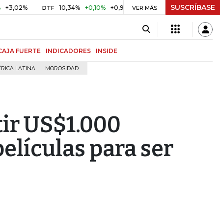
SUSCRÍBASE
%
10,34%
+0,10%
+0,98%
$ 416,86
+$ 0,05
+0,01%
DTF
UVR
VER MÁS
CAJA FUERTE
INDICADORES
INSIDE
RICA LATINA
MOROSIDAD
tir US$1.000
películas para ser