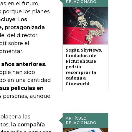
RELACIONADO
as en el futuro,
s porque los planes
ncluye Los
se, protagonizada
e, del director
tt sobre el
Según SkyNews,
comentar.
fundadora de
Picturehouse
e años anteriores
.
podría
Apple han sido
recomprar la
cadena a
ado en una cantidad
Cineworld
us películas en
las personas, aunque
placer a las
ARTÍCULO
RELACIONADO
ctos,
la compañía