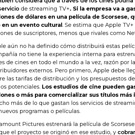
bién considera que a través de los cines podría
servicio
de streaming TV+
. Si la empresa va a ga
lones de dólares en una película de Scorsese, q
 en un evento cultural
. Se estima que Apple TV+ 
lones de suscriptores, menos que rivales como Netf
le aún no ha definido cómo distribuirá estas pelícu
pañía no tiene la experiencia interna para estren
es de cines en todo el mundo a la vez, razón por la
tribuidores externos. Pero primero, Apple debe ll
re las tarifas de distribución y los presupuestos 
ios potenciales.
Los estudios de cine pueden ga
lones o más para comercializar sus títulos más
ho más de lo que gastan los servicios de stream
nuevos programas o películas.
amount Pictures estrenará la película de Scorsese
que el proyecto se originó en ese estudio, y
cobrar