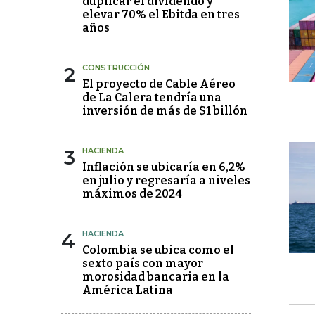
duplicar el dividendo y
elevar 70% el Ebitda en tres
años
2
CONSTRUCCIÓN
El proyecto de Cable Aéreo
de La Calera tendría una
inversión de más de $1 billón
3
HACIENDA
Inflación se ubicaría en 6,2%
en julio y regresaría a niveles
máximos de 2024
4
HACIENDA
Colombia se ubica como el
sexto país con mayor
morosidad bancaria en la
América Latina