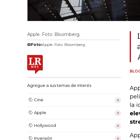
Apple. Foto: Bloomberg.
Foto:
Apple. Foto: Bloomberg.
BLO
Agregue a sus temas de interés
App
pel
Cine
la 
ele
Apple
str
Hollywood
App
Inversión