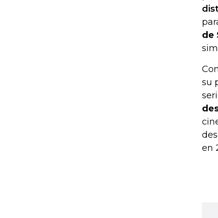
dis
par
de 
sim
Com
su 
ser
des
cin
des
en 