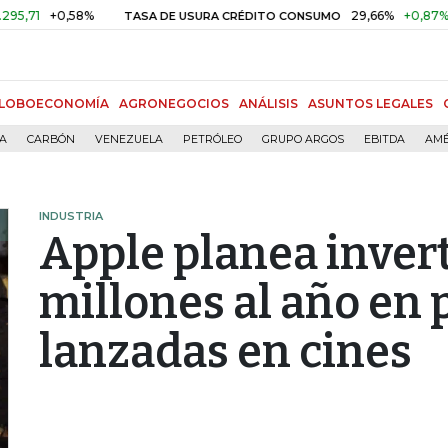
+0,58%
29,66%
+0,87%
+3,02
TASA DE USURA CRÉDITO CONSUMO
LOBOECONOMÍA
AGRONEGOCIOS
ANÁLISIS
ASUNTOS LEGALES
ÍA
CARBÓN
VENEZUELA
PETRÓLEO
GRUPO ARGOS
EBITDA
AMÉ
INDUSTRIA
Apple planea inver
millones al año en 
lanzadas en cines