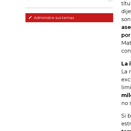
tít
dij
Administre sus temas
son
ase
por
Mat
con
La 
La 
exc
lim
mil
no 
Si 
est