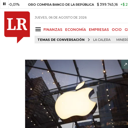
1%
$ 399.745,16
+$ 2.295,71
ORO COMPRA BANCO DE LA REPÚBLICA
JUEVES, 06 DE AGOSTO DE 2026
FINANZAS
ECONOMÍA
EMPRESAS
OCIO
G
TEMAS DE CONVERSACIÓN
LA CALERA
MINER