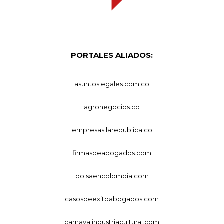
PORTALES ALIADOS:
asuntoslegales.com.co
agronegocios.co
empresas.larepublica.co
firmasdeabogados.com
bolsaencolombia.com
casosdeexitoabogados.com
carnavalindustriacultural.com