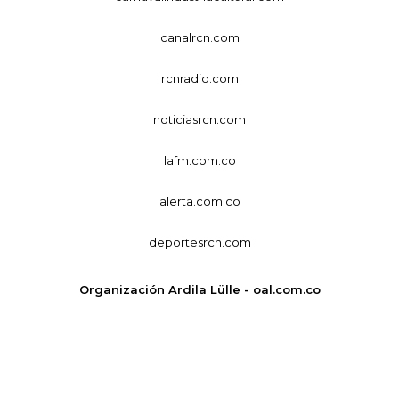
canalrcn.com
rcnradio.com
noticiasrcn.com
lafm.com.co
alerta.com.co
deportesrcn.com
Organización Ardila Lülle - oal.com.co