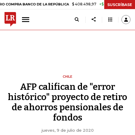
$ 408.498,97
+$ 8.753,81
+2,19%
A BANCO DE LA REPÚBLICA
TASA
SUSCRÍBASE
CHILE
AFP califican de "error
histórico" proyecto de retiro
de ahorros pensionales de
fondos
jueves, 9 de julio de 2020