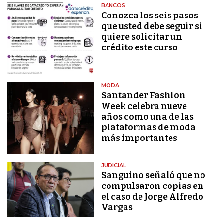
BANCOS
Conozca los seis pasos
que usted debe seguir si
quiere solicitar un
crédito este curso
MODA
Santander Fashion
Week celebra nueve
años como una de las
plataformas de moda
más importantes
JUDICIAL
Sanguino señaló que no
compulsaron copias en
el caso de Jorge Alfredo
Vargas