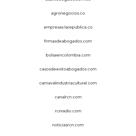
agronegocios.co
empresas.larepublica.co
firmasdeabogados.com
bolsaencolombia.com
casosdeexitoabogados.com
carnavalindustriacultural.com
canalrcn.com
rcnradio.com
noticiasrcn.com