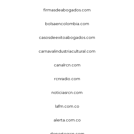
firmasdeabogados.com
bolsaencolombia.com
casosdeexitoabogados.com
carnavalindustriacultural.com
canalrcn.com
rcnradio.com
noticiasrcn.com
lafm.com.co
alerta.com.co
deportesrcn.com