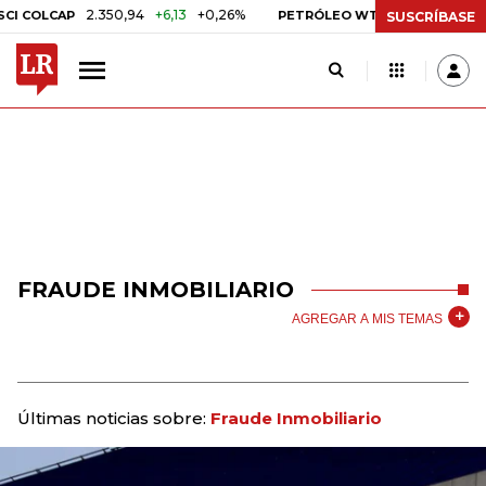
2.350,94
+6,13
+0,26%
US$ 78,01
US$ 2,
COLCAP
PETRÓLEO WTI
SUSCRÍBASE
FRAUDE INMOBILIARIO
AGREGAR A MIS TEMAS
Últimas noticias sobre:
Fraude Inmobiliario