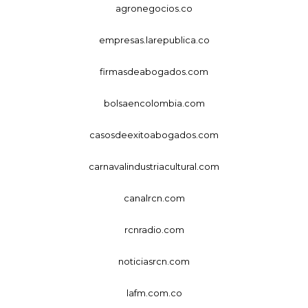
agronegocios.co
empresas.larepublica.co
firmasdeabogados.com
bolsaencolombia.com
casosdeexitoabogados.com
carnavalindustriacultural.com
canalrcn.com
rcnradio.com
noticiasrcn.com
lafm.com.co