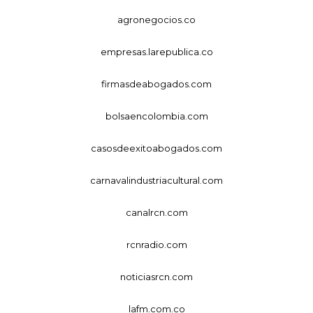
agronegocios.co
empresas.larepublica.co
firmasdeabogados.com
bolsaencolombia.com
casosdeexitoabogados.com
carnavalindustriacultural.com
canalrcn.com
rcnradio.com
noticiasrcn.com
lafm.com.co