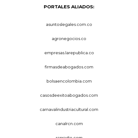
PORTALES ALIADOS:
asuntoslegales.com.co
agronegocios.co
empresas.larepublica.co
firmasdeabogados.com
bolsaencolombia.com
casosdeexitoabogados.com
carnavalindustriacultural.com
canalrcn.com
rcnradio.com