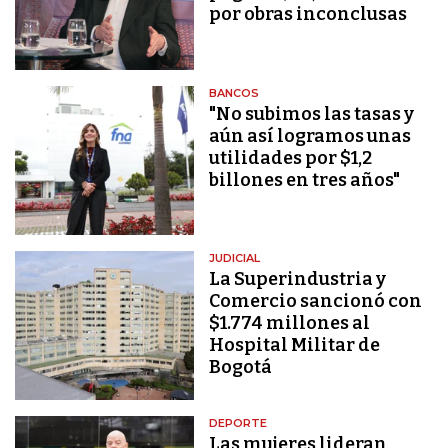
por obras inconclusas
BANCOS
"No subimos las tasas y
aún así logramos unas
utilidades por $1,2
billones en tres años"
JUDICIAL
La Superindustria y
Comercio sancionó con
$1.774 millones al
Hospital Militar de
Bogotá
DEPORTE
Las mujeres lideran