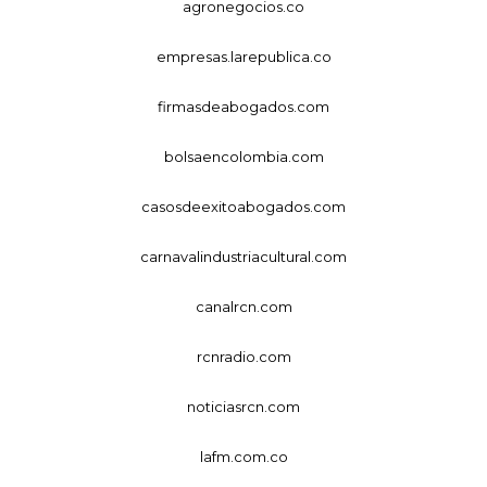
agronegocios.co
empresas.larepublica.co
firmasdeabogados.com
bolsaencolombia.com
casosdeexitoabogados.com
carnavalindustriacultural.com
canalrcn.com
rcnradio.com
noticiasrcn.com
lafm.com.co