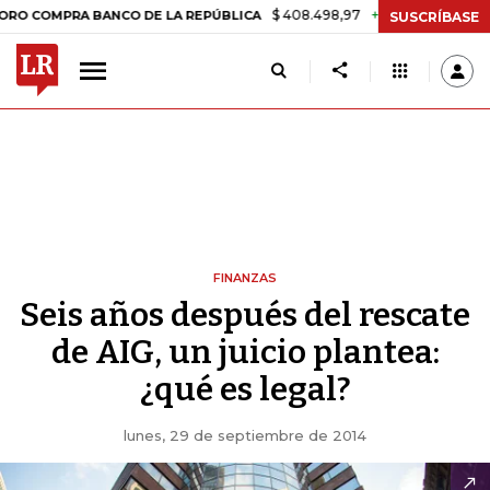
$ 408.498,97
+$ 8.753,81
+2,19%
PRA BANCO DE LA REPÚBLICA
T
SUSCRÍBASE
FINANZAS
Seis años después del rescate
de AIG, un juicio plantea:
¿qué es legal?
lunes, 29 de septiembre de 2014