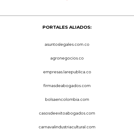
PORTALES ALIADOS:
asuntoslegales.com.co
agronegocios.co
empresas.larepublica.co
firmasdeabogados.com
bolsaencolombia.com
casosdeexitoabogados.com
carnavalindustriacultural.com