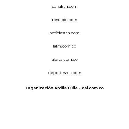
canalrcn.com
rcnradio.com
noticiasrcn.com
lafm.com.co
alerta.com.co
deportesrcn.com
Organización Ardila Lülle - oal.com.co