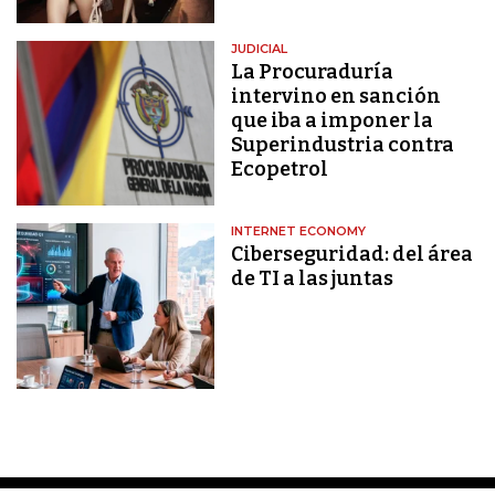
JUDICIAL
La Procuraduría
intervino en sanción
que iba a imponer la
Superindustria contra
Ecopetrol
INTERNET ECONOMY
Ciberseguridad: del área
de TI a las juntas