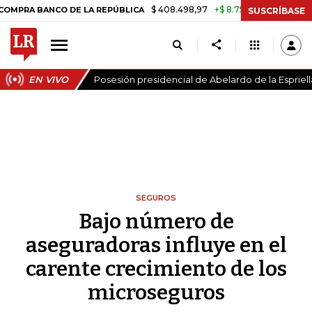
$ 408.498,97
+$ 8.753,81
+2,19%
ANCO DE LA REPÚBLICA
TASA D
SUSCRÍBASE
EN VIVO
Posesión presidencial de Abelardo de la Espriell
SEGUROS
Bajo número de
aseguradoras influye en el
carente crecimiento de los
microseguros