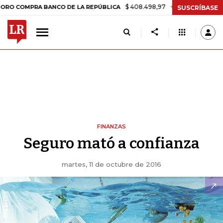
$ 408.498,97
+$ 8.753,81
+2,19%
PRA BANCO DE LA REPÚBLICA
T
SUSCRÍBASE
FINANZAS
Seguro mató a confianza
martes, 11 de octubre de 2016