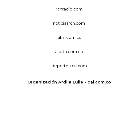
rcnradio.com
noticiasrcn.com
lafm.com.co
alerta.com.co
deportesrcn.com
Organización Ardila Lülle - oal.com.co