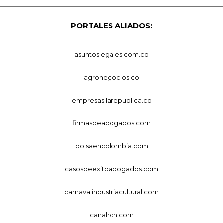
PORTALES ALIADOS:
asuntoslegales.com.co
agronegocios.co
empresas.larepublica.co
firmasdeabogados.com
bolsaencolombia.com
casosdeexitoabogados.com
carnavalindustriacultural.com
canalrcn.com