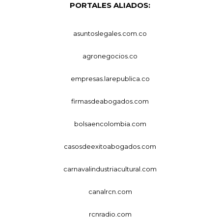
PORTALES ALIADOS:
asuntoslegales.com.co
agronegocios.co
empresas.larepublica.co
firmasdeabogados.com
bolsaencolombia.com
casosdeexitoabogados.com
carnavalindustriacultural.com
canalrcn.com
rcnradio.com