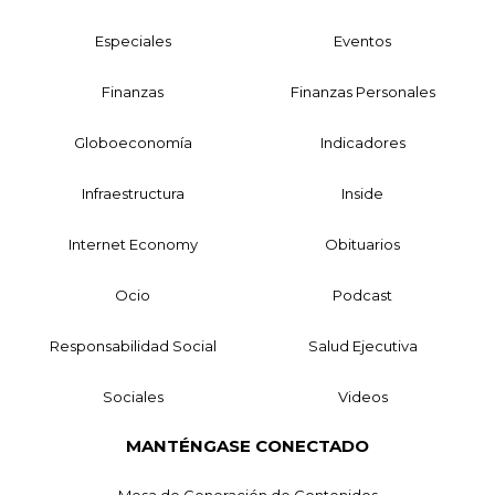
Especiales
Eventos
Finanzas
Finanzas Personales
Globoeconomía
Indicadores
Infraestructura
Inside
Internet Economy
Obituarios
Ocio
Podcast
Responsabilidad Social
Salud Ejecutiva
Sociales
Videos
MANTÉNGASE CONECTADO
Mesa de Generación de Contenidos