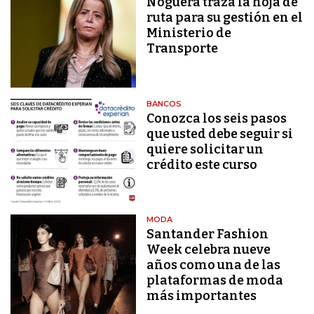
Noguera traza la hoja de
ruta para su gestión en el
Ministerio de
Transporte
BANCOS
Conozca los seis pasos
que usted debe seguir si
quiere solicitar un
crédito este curso
MODA
Santander Fashion
Week celebra nueve
años como una de las
plataformas de moda
más importantes