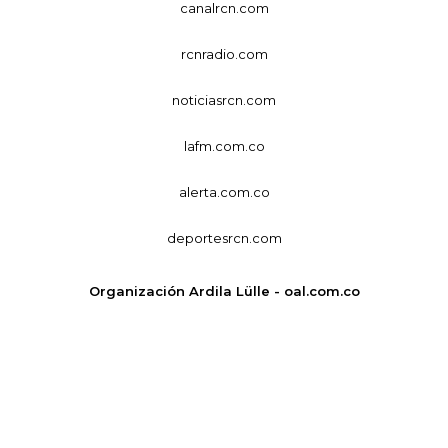
canalrcn.com
rcnradio.com
noticiasrcn.com
lafm.com.co
alerta.com.co
deportesrcn.com
Organización Ardila Lülle - oal.com.co