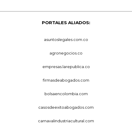
PORTALES ALIADOS:
asuntoslegales.com.co
agronegocios.co
empresas.larepublica.co
firmasdeabogados.com
bolsaencolombia.com
casosdeexitoabogados.com
carnavalindustriacultural.com