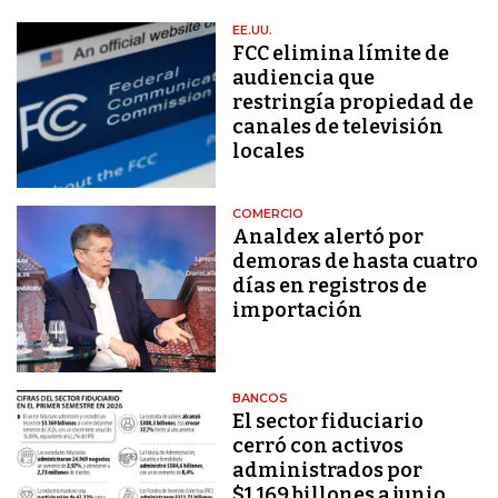
EE.UU.
FCC elimina límite de
audiencia que
restringía propiedad de
canales de televisión
locales
COMERCIO
Analdex alertó por
demoras de hasta cuatro
días en registros de
importación
BANCOS
El sector fiduciario
cerró con activos
administrados por
$1.169 billones a junio