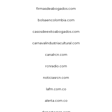
firmasdeabogados.com
bolsaencolombia.com
casosdeexitoabogados.com
carnavalindustriacultural.com
canalrcn.com
rcnradio.com
noticiasrcn.com
lafm.com.co
alerta.com.co
deportesrcn.com