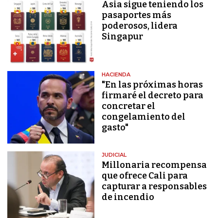
Asia sigue teniendo los
pasaportes más
poderosos, lidera
Singapur
HACIENDA
"En las próximas horas
firmaré el decreto para
concretar el
congelamiento del
gasto"
JUDICIAL
Millonaria recompensa
que ofrece Cali para
capturar a responsables
de incendio