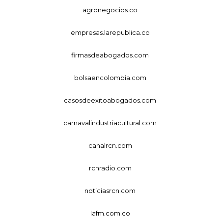
agronegocios.co
empresas.larepublica.co
firmasdeabogados.com
bolsaencolombia.com
casosdeexitoabogados.com
carnavalindustriacultural.com
canalrcn.com
rcnradio.com
noticiasrcn.com
lafm.com.co