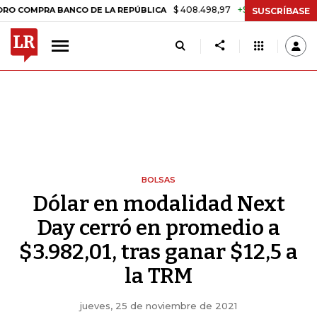
$ 408.498,97
+$ 8.753,81
+2,19%
PRA BANCO DE LA REPÚBLICA
T
SUSCRÍBASE
BOLSAS
Dólar en modalidad Next
Day cerró en promedio a
$3.982,01, tras ganar $12,5 a
la TRM
jueves, 25 de noviembre de 2021