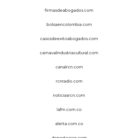
firmasdeabogados.com
bolsaencolombia.com
casosdeexitoabogados.com
carnavalindustriacultural.com
canalrcn.com
rcnradio.com
noticiasrcn.com
lafm.com.co
alerta.com.co
deportesrcn.com