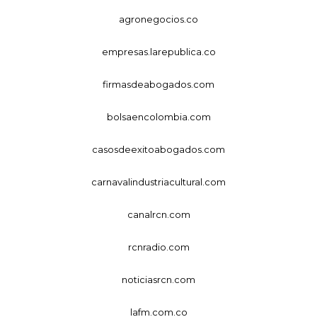
agronegocios.co
empresas.larepublica.co
firmasdeabogados.com
bolsaencolombia.com
casosdeexitoabogados.com
carnavalindustriacultural.com
canalrcn.com
rcnradio.com
noticiasrcn.com
lafm.com.co