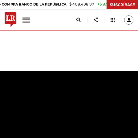
$ 408.498,97
+$ 8.753,81
+2,19%
BANCO DE LA REPÚBLICA
TASA 
SUSCRÍBASE