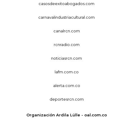
casosdeexitoabogados.com
carnavalindustriacultural.com
canalrcn.com
rcnradio.com
noticiasrcn.com
lafm.com.co
alerta.com.co
deportesrcn.com
Organización Ardila Lülle - oal.com.co