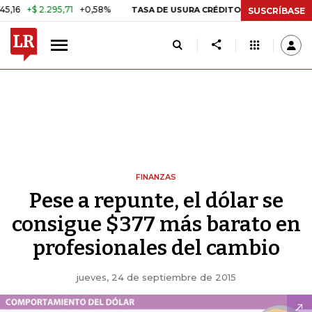
 2.295,71
+0,58%
29,66%
+0,
TASA DE USURA CRÉDITO CONSUMO
SUSCRÍBASE
FINANZAS
Pese a repunte, el dólar se
consigue $377 más barato en
profesionales del cambio
jueves, 24 de septiembre de 2015