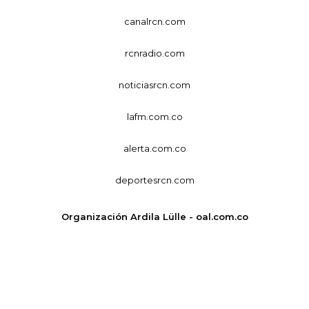
canalrcn.com
rcnradio.com
noticiasrcn.com
lafm.com.co
alerta.com.co
deportesrcn.com
Organización Ardila Lülle - oal.com.co