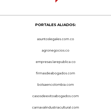
PORTALES ALIADOS:
asuntoslegales.com.co
agronegocios.co
empresas.larepublica.co
firmasdeabogados.com
bolsaencolombia.com
casosdeexitoabogados.com
carnavalindustriacultural.com