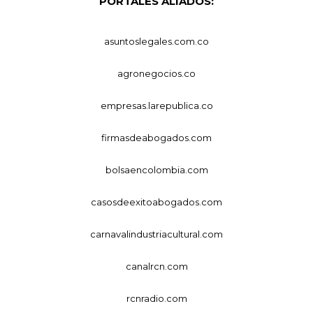
PORTALES ALIADOS:
asuntoslegales.com.co
agronegocios.co
empresas.larepublica.co
firmasdeabogados.com
bolsaencolombia.com
casosdeexitoabogados.com
carnavalindustriacultural.com
canalrcn.com
rcnradio.com