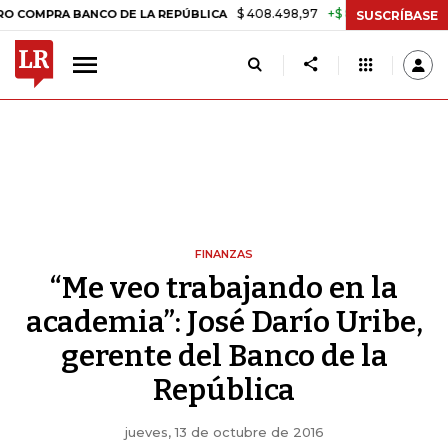
$ 408.498,97
+$ 8.753,81
+2,19%
A BANCO DE LA REPÚBLICA
TASA
SUSCRÍBASE
FINANZAS
“Me veo trabajando en la
academia”: José Darío Uribe,
gerente del Banco de la
República
jueves, 13 de octubre de 2016