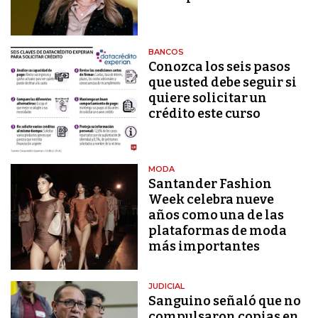
BANCOS
Conozca los seis pasos
que usted debe seguir si
quiere solicitar un
crédito este curso
MODA
Santander Fashion
Week celebra nueve
años como una de las
plataformas de moda
más importantes
JUDICIAL
Sanguino señaló que no
compulsaron copias en