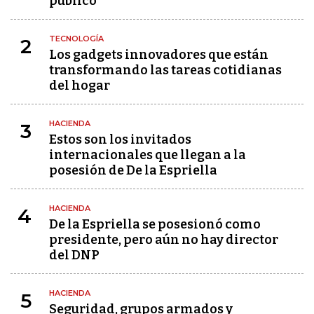
público"
TECNOLOGÍA
2
Los gadgets innovadores que están
transformando las tareas cotidianas
del hogar
HACIENDA
3
Estos son los invitados
internacionales que llegan a la
posesión de De la Espriella
HACIENDA
4
De la Espriella se posesionó como
presidente, pero aún no hay director
del DNP
HACIENDA
5
Seguridad, grupos armados y