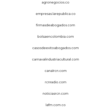
agronegocios.co
empresas.larepublica.co
firmasdeabogados.com
bolsaencolombia.com
casosdeexitoabogados.com
carnavalindustriacultural.com
canalrcn.com
rcnradio.com
noticiasrcn.com
lafm.com.co