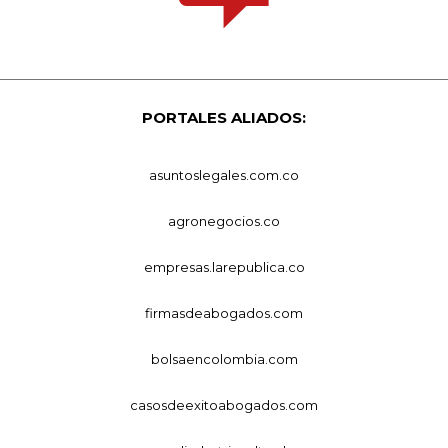
PORTALES ALIADOS:
asuntoslegales.com.co
agronegocios.co
empresas.larepublica.co
firmasdeabogados.com
bolsaencolombia.com
casosdeexitoabogados.com