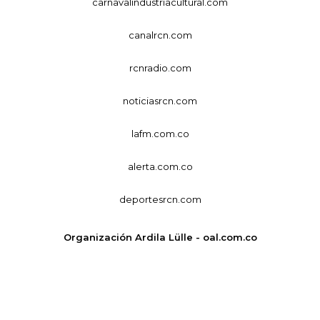
carnavalindustriacultural.com
canalrcn.com
rcnradio.com
noticiasrcn.com
lafm.com.co
alerta.com.co
deportesrcn.com
Organización Ardila Lülle - oal.com.co