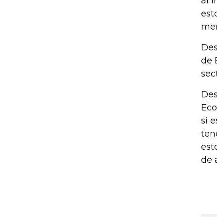
al 
est
mer
Des
de 
sec
Des
Eco
si 
ten
est
de 