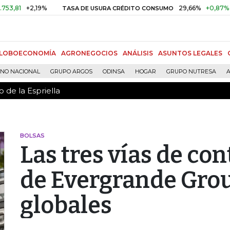
 de la Espriella
+2,19%
29,66%
+0,87%
+3,02%
TASA DE USURA CRÉDITO CONSUMO
LOBOECONOMÍA
AGRONEGOCIOS
ANÁLISIS
ASUNTOS LEGALES
RNO NACIONAL
GRUPO ARGOS
ODINSA
HOGAR
GRUPO NUTRESA
A
 de la Espriella
BOLSAS
Las tres vías de con
de Evergrande Grou
globales