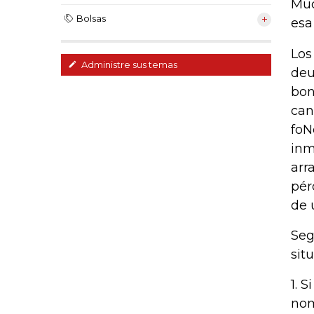
Muc
Bolsas
esa
Los
Administre sus temas
deu
bon
can
foN
inm
arr
pér
de 
Seg
sit
1. 
nom