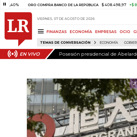
Posesión presidencial de Abelardo
EN VIVO
0%
$ 408.498,97
+$ 8.753,81
ORO COMPRA BANCO DE LA REPÚBLICA
VIERNES, 07 DE AGOSTO DE 2026
FINANZAS
ECONOMÍA
EMPRESAS
OCIO
G
TEMAS DE CONVERSACIÓN
ECONOMÍA
GOBIE
Posesión presidencial de Abelardo
EN VIVO