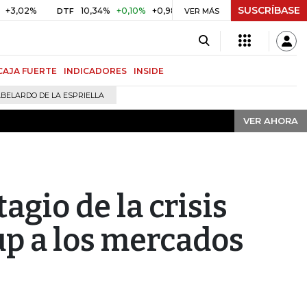
SUSCRÍBASE
VER AHORA
10,34%
+0,10%
+0,98%
$ 416,91
+$ 0,05
+0,01%
DTF
UVR
VER MÁS
CAJA FUERTE
INDICADORES
INSIDE
BELARDO DE LA ESPRIELLA
VER AHORA
tagio de la crisis
p a los mercados