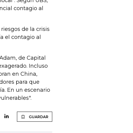
 local". Según UBS,
ncial contagio al
iesgos de la crisis
a el contagio al
cAdam, de Capital
exagerado. Incluso
bran en China,
adores para que
a. En un escenario
ulnerables".
GUARDAR