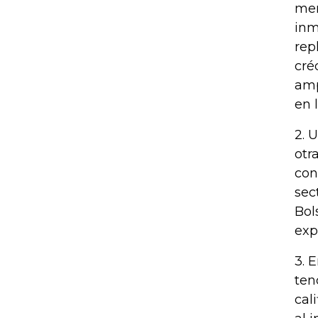
mer
inm
rep
cré
amp
en 
2. 
otr
con
sec
Bol
exp
3. 
ten
cal