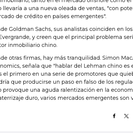
inmobiliario, tanto en el mercado offshore como el
o llevaría a una nueva oleada de ventas, "con pote
cado de crédito en países emergentes".
de Goldman Sachs, sus analistas coinciden en los r
Evergrande, y creen que el principal problema serí
tor inmobiliario chino.
de otras firmas, hay más tranquilidad. Simon Ma
nomics, señala que "hablar del Lehman chino es 
es el primero en una serie de promotores que quie
dría que producirse un paso en falso de los regul
o provoque una aguda ralentización en la economí
aterrizaje duro, varios mercados emergentes son v