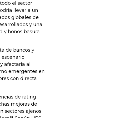
todo el sector
odría llevar a un
ados globales de
esarrollados y una
ad y bonos basura
ota de bancos y
e escenario
y afectaría al
como emergentes en
bres con directa
encias de ráting
uchas mejoras de
en sectores ajenos