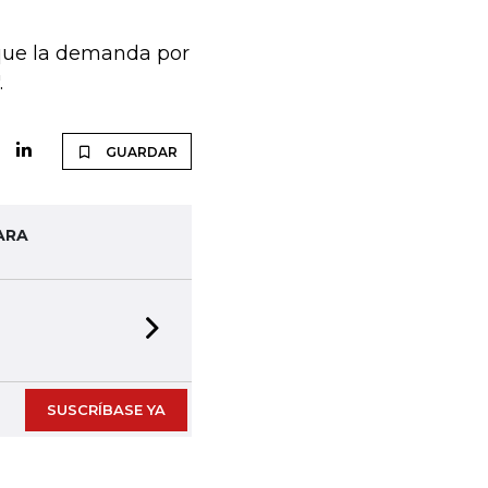
 que la demanda por
.
GUARDAR
ARA
TINTA DIGITAL
6
Next slide
Acceda a nuestras public
SUSCRÍBASE YA