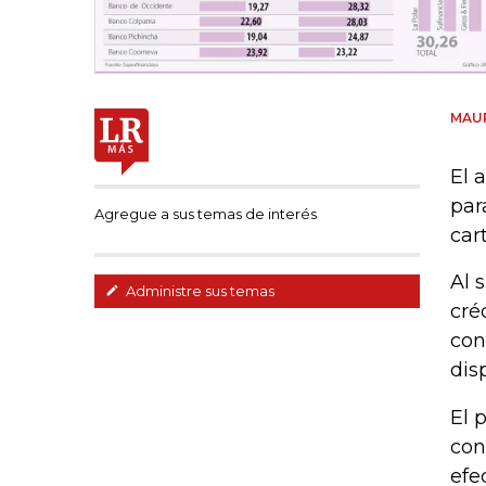
MAUR
El 
par
Agregue a sus temas de interés
car
Al 
Administre sus temas
cré
con
dis
El 
con
efe