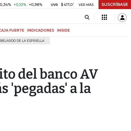
SUSCRÍBASE
+0,10%
+0,98%
$ 417,01
+$ 0,05
+0,01%
US$ 64.
UVR
VER MÁS
BITCOIN
CAJA FUERTE
INDICADORES
INSIDE
BELARDO DE LA ESPRIELLA
dito del banco AV
s 'pegadas' a la