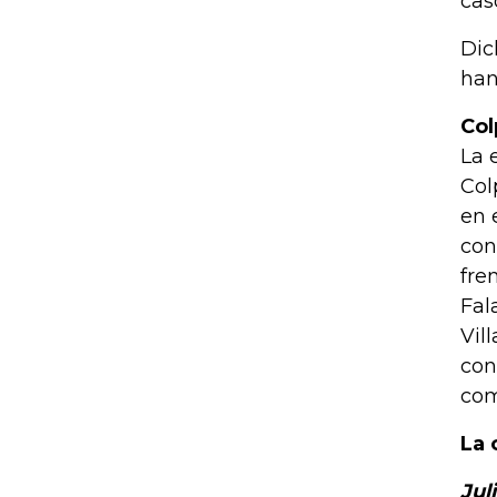
cas
Dic
han
Col
La 
Col
en 
con
fre
Fal
Vil
con
com
La 
Jul