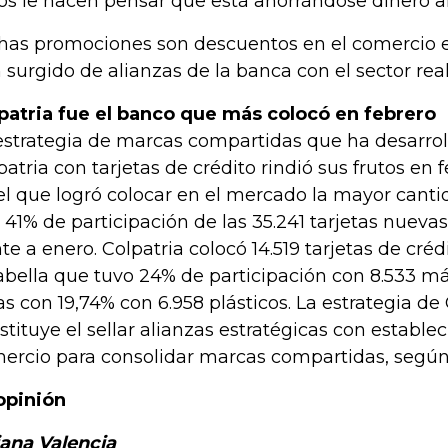
os le hacen pensar que está ahorrándose dinero al 
has promociones son descuentos en el comercio 
 surgido de alianzas de la banca con el sector rea
patria fue el banco que más colocó en febrero
estrategia de marcas compartidas que ha desarrol
patria con tarjetas de crédito rindió sus frutos en
el que logró colocar en el mercado la mayor cantid
 41% de participación de las 35.241 tarjetas nueva
nte a enero. Colpatria colocó 14.519 tarjetas de crédi
abella que tuvo 24% de participación con 8.533 má
las con 19,74% con 6.958 plásticos. La estrategia de 
stituye el sellar alianzas estratégicas con estable
ercio para consolidar marcas compartidas, según 
opinión
iana Valencia