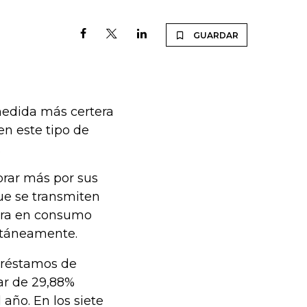
GUARDAR
medida más certera
en este tipo de
.
obrar más por sus
que se transmiten
sura en consumo
antáneamente.
 préstamos de
ar de 29,88%
año. En los siete