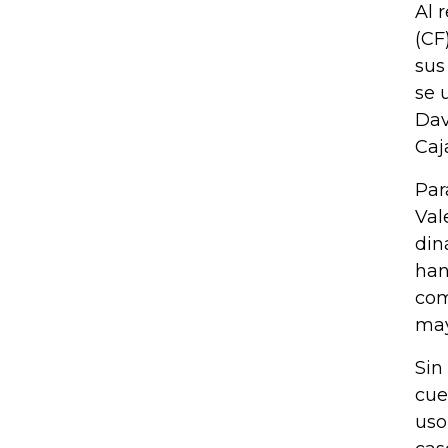
Al 
(CF
sus
se 
Dav
Caj
Par
Val
din
han
com
may
Sin
cue
uso