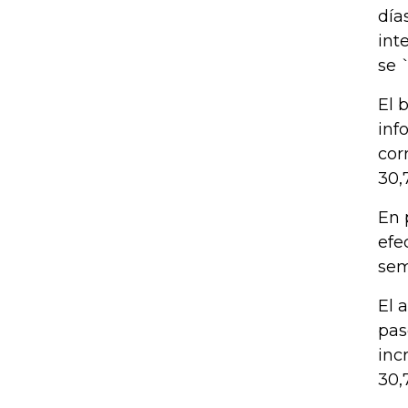
día
int
se 
El 
inf
cor
30,
En 
efe
sem
El 
pas
inc
30,