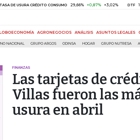
29,66%
+0,87%
+3,02%
10,34%
 USURA CRÉDITO CONSUMO
DTF
LOBOECONOMÍA
AGRONEGOCIOS
ANÁLISIS
ASUNTOS LEGALES
RNO NACIONAL
GRUPO ARGOS
ODINSA
HOGAR
GRUPO NUTRESA
A
FINANZAS
Las tarjetas de cré
Villas fueron las má
usura en abril