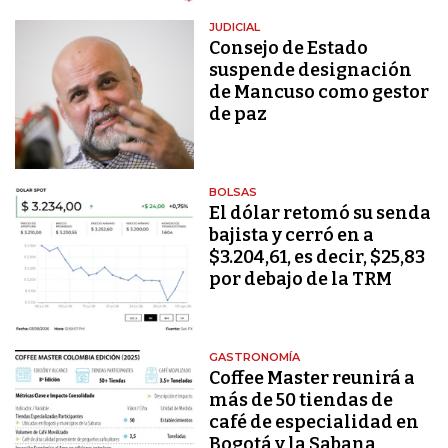
JUDICIAL
Consejo de Estado
suspende designación
de Mancuso como gestor
de paz
BOLSAS
El dólar retomó su senda
bajista y cerró en a
$3.204,61, es decir, $25,83
por debajo de la TRM
GASTRONOMÍA
Coffee Master reunirá a
más de 50 tiendas de
café de especialidad en
Bogotá y la Sabana