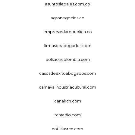
asuntoslegales.com.co
agronegocios.co
empresas.larepublica.co
firmasdeabogados.com
bolsaencolombia.com
casosdeexitoabogados.com
carnavalindustriacultural.com
canalrcn.com
rcnradio.com
noticiasrcn.com