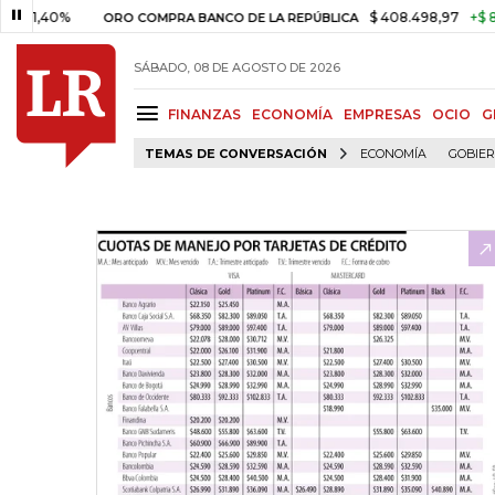
0%
$ 408.498,97
+$ 8.753,81
ORO COMPRA BANCO DE LA REPÚBLICA
SÁBADO, 08 DE AGOSTO DE 2026
FINANZAS
ECONOMÍA
EMPRESAS
OCIO
G
TEMAS DE CONVERSACIÓN
ECONOMÍA
GOBIE