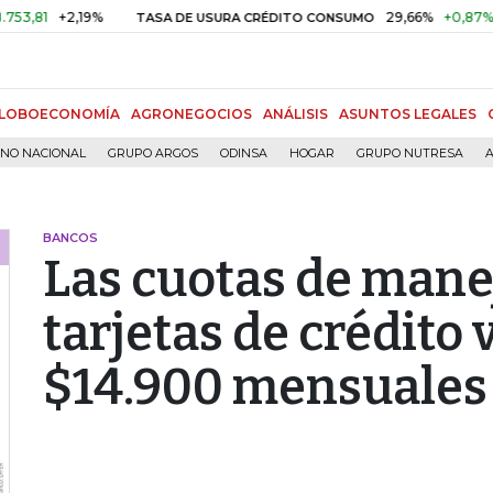
+2,19%
29,66%
+0,87%
+3,02
TASA DE USURA CRÉDITO CONSUMO
LOBOECONOMÍA
AGRONEGOCIOS
ANÁLISIS
ASUNTOS LEGALES
RNO NACIONAL
GRUPO ARGOS
ODINSA
HOGAR
GRUPO NUTRESA
A
BANCOS
Las cuotas de mane
tarjetas de crédito 
$14.900 mensuales