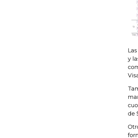
Las
y l
com
Vis
Tam
man
cuo
de 
Otr
for