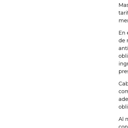
Mas
tar
mer
En 
de 
ant
obl
ing
pre
Cab
com
ade
obl
Al 
con