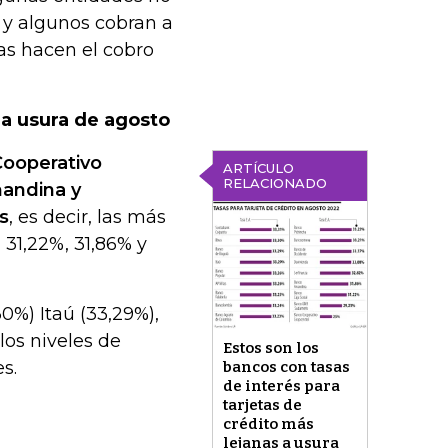
es y algunos cobran a
as hacen el cobro
la usura de agosto
ooperativo
ARTÍCULO
RELACIONADO
nandina y
s
, es decir, las más
 31,22%, 31,86% y
0%) Itaú (33,29%),
los niveles de
Estos son los
s.
bancos con tasas
de interés para
tarjetas de
crédito más
lejanas a usura