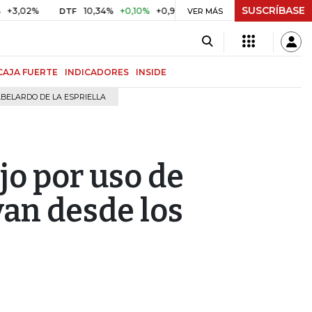
SUSCRÍBASE
%
10,34%
+0,10%
+0,98%
$ 417,01
+$ 0,05
+0,01%
DTF
UVR
VER MÁS
CAJA FUERTE
INDICADORES
INSIDE
BELARDO DE LA ESPRIELLA
jo por uso de
van desde los