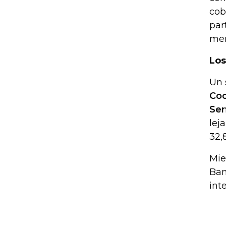
cob
par
men
Los
Un 
Coo
Ser
lej
32,
Mie
Ban
int