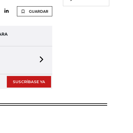
GUARDAR
ARA
Next slide
SUSCRÍBASE YA