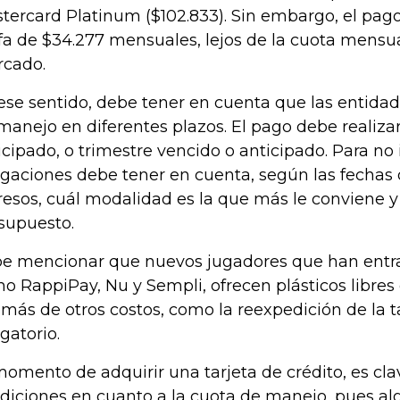
tercard Platinum ($102.833). Sin embargo, el pago
ifa de $34.277 mensuales, lejos de la cuota mensu
cado.
ese sentido, debe tener en cuenta que las entidad
manejo en diferentes plazos. El pago debe realiza
icipado, o trimestre vencido o anticipado. Para no
igaciones debe tener en cuenta, según las fechas
resos, cuál modalidad es la que más le conviene y 
supuesto.
e mencionar que nuevos jugadores que han entr
o RappiPay, Nu y Sempli, ofrecen plásticos libres d
más de otros costos, como la reexpedición de la ta
igatorio.
momento de adquirir una tarjeta de crédito, es cl
diciones en cuanto a la cuota de manejo, pues a