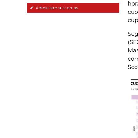
hor
Administre sus temas
cuo
cup
Seg
(SF
Mas
cor
Sco