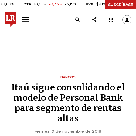
%
10,01%
-0,33%
-3,19%
$ 417,07
+$ 0,05
+0,01%
DTF
UVR
SUSCRÍBASE
BANCOS
Itaú sigue consolidando el
modelo de Personal Bank
para segmento de rentas
altas
viernes, 9 de noviembre de 2018