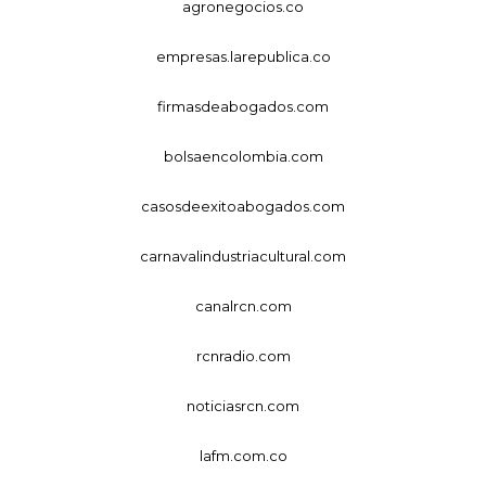
agronegocios.co
empresas.larepublica.co
firmasdeabogados.com
bolsaencolombia.com
casosdeexitoabogados.com
carnavalindustriacultural.com
canalrcn.com
rcnradio.com
noticiasrcn.com
lafm.com.co