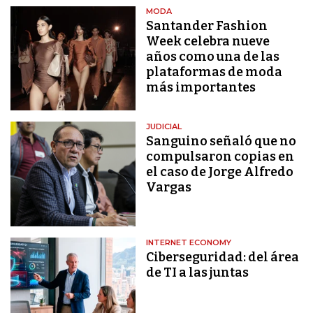
MODA
Santander Fashion
Week celebra nueve
años como una de las
plataformas de moda
más importantes
JUDICIAL
Sanguino señaló que no
compulsaron copias en
el caso de Jorge Alfredo
Vargas
INTERNET ECONOMY
Ciberseguridad: del área
de TI a las juntas