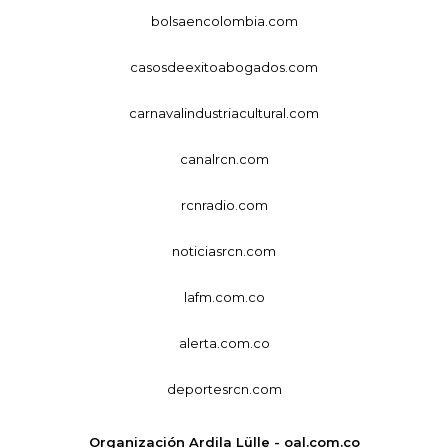
bolsaencolombia.com
casosdeexitoabogados.com
carnavalindustriacultural.com
canalrcn.com
rcnradio.com
noticiasrcn.com
lafm.com.co
alerta.com.co
deportesrcn.com
Organización Ardila Lülle - oal.com.co