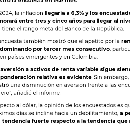
tró la encuesta en ese mes
.
2024, la inflación
llegaría a 6,3% y los encuesta
orará entre tres y cinco años para llegar al niv
 tiene el rango meta del Banco de la República.
encuesta también mostró que el apetito por la
ren
dominando por tercer mes consecutivo
, parti
a en países emergentes y en Colombia.
 aversión a activos de renta variable sigue siend
ponderación relativa es evidente
. Sin embargo, 
tró una disminución en aversión frente a las enc
rero", añadió el informe.
pecto al dólar, la opinión de los encuestados es q
ximos días se incline hacia un debilitamiento,
a p
 tendencia fuerte respecto a la tendencia que 