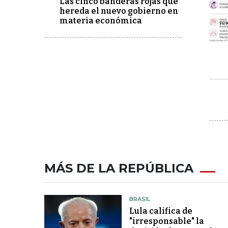
Las cinco banderas rojas que
hereda el nuevo gobierno en
materia económica
MÁS DE LA REPÚBLICA
BRASIL
Lula califica de
"irresponsable" la