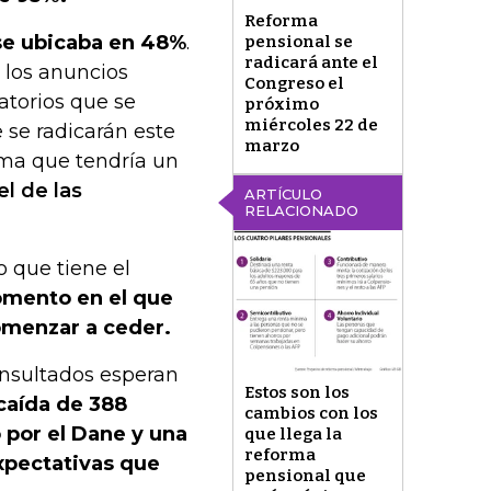
Reforma
 se ubicaba en 48%
.
pensional se
radicará ante el
a los anuncios
Congreso el
atorios que se
próximo
miércoles 22 de
 se radicarán este
marzo
tima que tendría un
el de las
ARTÍCULO
RELACIONADO
o que tiene el
mento en el que
omenzar a ceder.
onsultados esperan
Estos son los
caída de 388
cambios con los
 por el Dane y una
que llega la
reforma
xpectativas que
pensional que