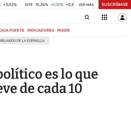
SUSCRÍBASE
%
10,34%
+0,10%
+0,98%
$ 416,91
+$ 0,05
+0,01%
DTF
UVR
VER MÁS
CAJA FUERTE
INDICADORES
INSIDE
BELARDO DE LA ESPRIELLA
olítico es lo que
ve de cada 10