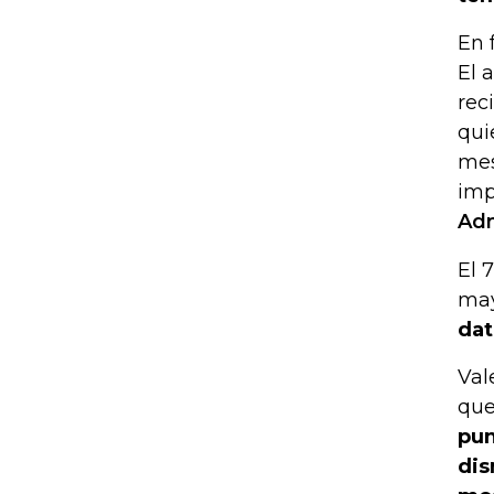
En 
El 
rec
qui
me
imp
Adm
El 
may
dat
Val
que
pun
dis