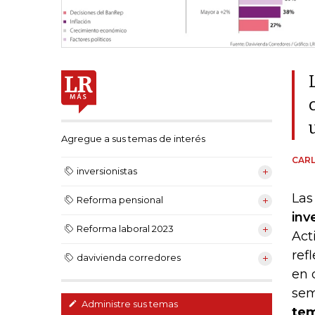
Agregue a sus temas de interés
CAR
inversionistas
Las
Reforma pensional
inv
Reforma laboral 2023
Act
ref
davivienda corredores
en 
sem
Administre sus temas
tem