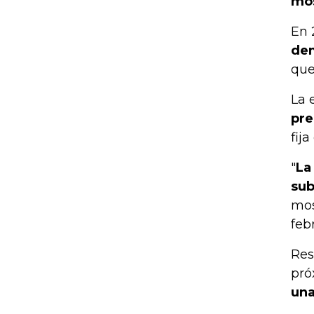
mos
En 
dem
que
La 
pre
fij
"
La
sub
mos
feb
Res
pró
una