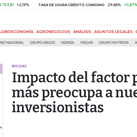
+2,19%
29,66%
+0,87%
+3,02
TASA DE USURA CRÉDITO CONSUMO
LOBOECONOMÍA
AGRONEGOCIOS
ANÁLISIS
ASUNTOS LEGALES
RNO NACIONAL
GRUPO ARGOS
ODINSA
HOGAR
GRUPO NUTRESA
A
BOLSAS
Impacto del factor p
más preocupa a nue
inversionistas