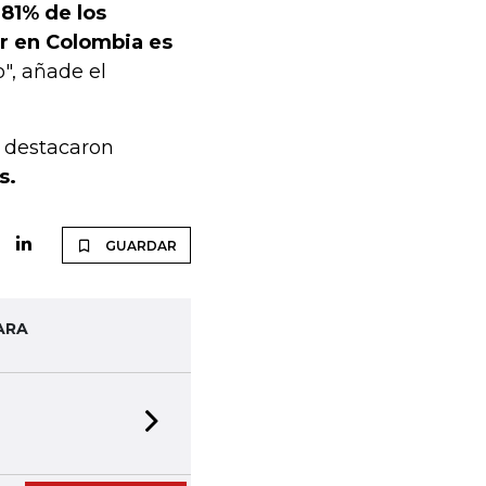
,
81% de los
ar en Colombia es
", añade el
e destacaron
s.
GUARDAR
ARA
Next slide