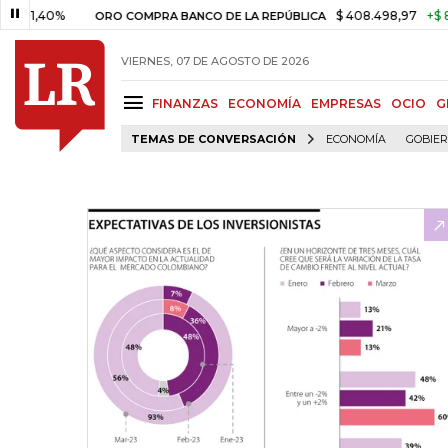
0%
$ 408.498,97
+$ 8.753,81
ORO COMPRA BANCO DE LA REPÚBLICA
VIERNES, 07 DE AGOSTO DE 2026
FINANZAS
ECONOMÍA
EMPRESAS
OCIO
G
TEMAS DE CONVERSACIÓN
ECONOMÍA
GOBIE