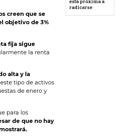
está próxima a
radicarse
dos creen que se
el objetivo de 3%
ta fija sigue
cularmente la renta
o alta y la
este tipo de activos
uestas de enero y
ue para los
esar de que no hay
mostrará.