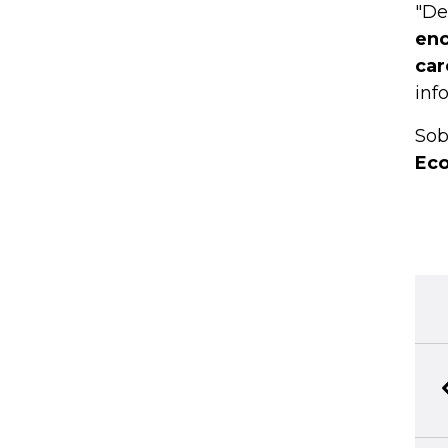
"De
enc
car
inf
Sob
Eco