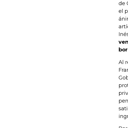
de 
el 
áni
art
Iné
ven
bor
Al 
Fra
Gob
pro
pri
pen
sat
ing