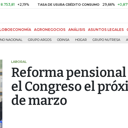
+2,19%
29,66%
+0,87%
+3,0
TASA DE USURA CRÉDITO CONSUMO
LOBOECONOMÍA
AGRONEGOCIOS
ANÁLISIS
ASUNTOS LEGALES
RNO NACIONAL
GRUPO ARGOS
ODINSA
HOGAR
GRUPO NUTRESA
A
LABORAL
Reforma pensional 
el Congreso el pró
de marzo