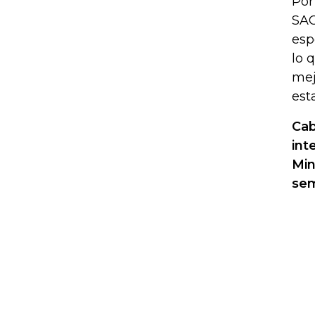
Por
SAC
esp
lo 
mej
est
Cab
int
Min
sem