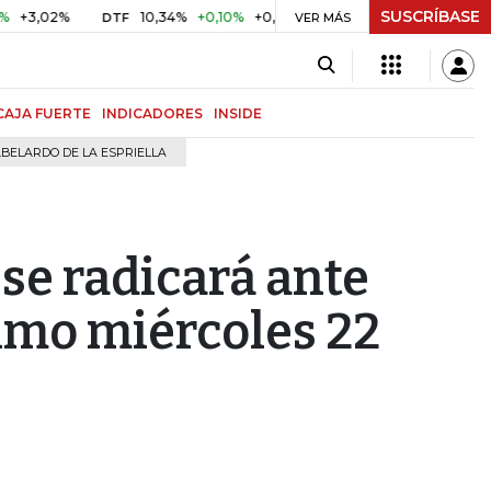
SUSCRÍBASE
2%
10,34%
+0,10%
+0,98%
$ 416,91
+$ 0,05
+0,01%
DTF
UVR
VER MÁS
CAJA FUERTE
INDICADORES
INSIDE
BELARDO DE LA ESPRIELLA
se radicará ante
ximo miércoles 22