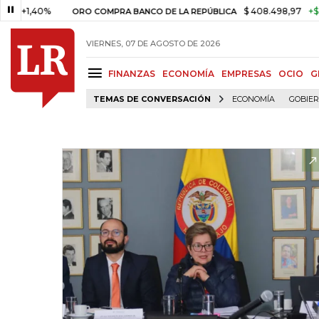
40%
$ 408.498,97
+$ 8.753,81
ORO COMPRA BANCO DE LA REPÚBLICA
VIERNES, 07 DE AGOSTO DE 2026
FINANZAS
ECONOMÍA
EMPRESAS
OCIO
G
TEMAS DE CONVERSACIÓN
ECONOMÍA
GOBIE