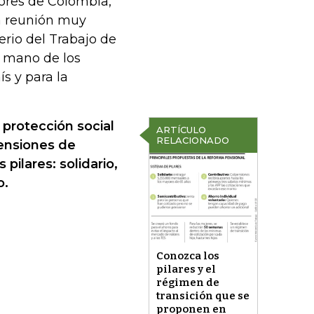
tores de Colombia,
a reunión muy
erio del Trabajo de
a mano de los
s y para la
 protección social
ARTÍCULO
RELACIONADO
pensiones de
pilares: solidario,
o.
Conozca los
pilares y el
régimen de
transición que se
proponen en