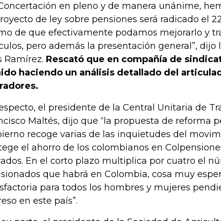
Concertación en pleno y de manera unánime, he
proyecto de ley sobre pensiones será radicado el 2
mo de que efectivamente podamos mejorarlo y tr
ículos, pero además la presentación general”, dijo l
s Ramírez.
Rescató que en compañía de sindica
ido haciendo un análisis detallado del articula
radores.
respecto, el presidente de la Central Unitaria de T
ncisco Maltés, dijo que “la propuesta de reforma p
ierno recoge varias de las inquietudes del movimi
tege el ahorro de los colombianos en Colpensiones
vados. En el corto plazo multiplica por cuatro el 
sionados que habrá en Colombia, cosa muy espe
isfactoria para todos los hombres y mujeres pendi
reso en este país”.