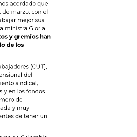
mos acordado que
2 de marzo, con el
abajar mejor sus
a ministra Gloria
tos y gremios han
do de los
rabajadores (CUT),
ensional del
ento sindical,
 y en los fondos
número de
rada y muy
entes de tener un