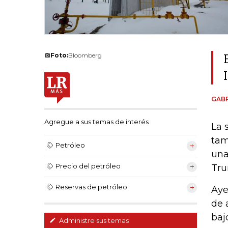
Foto:
Bloomberg
GABR
Agregue a sus temas de interés
La 
tam
Petróleo
una
Precio del petróleo
Tru
Reservas de petróleo
Aye
de 
baj
Administre sus temas