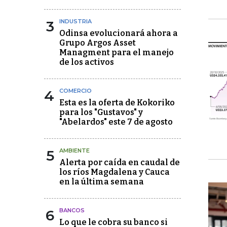
3
INDUSTRIA
Odinsa evolucionará ahora a
Grupo Argos Asset
Managment para el manejo
de los activos
4
COMERCIO
Esta es la oferta de Kokoriko
para los "Gustavos" y
"Abelardos" este 7 de agosto
5
AMBIENTE
Alerta por caída en caudal de
los ríos Magdalena y Cauca
en la última semana
6
BANCOS
Lo que le cobra su banco si