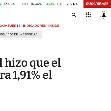
SUSCRÍBASE
%
10,34%
+0,10%
+0,98%
$ 416,91
+$ 0,05
+0,01%
DTF
UVR
VER MÁS
CAJA FUERTE
INDICADORES
INSIDE
BELARDO DE LA ESPRIELLA
 hizo que el
ra 1,91% el