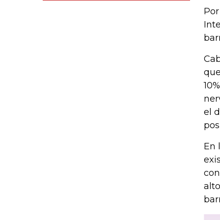
Por
Int
bar
Cab
que
10%
ner
el 
pos
En 
exi
con
alt
bar