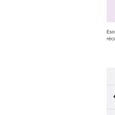
Eso
réc