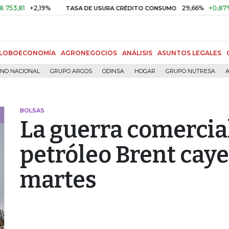
+2,19%
29,66%
+0,87%
+3,02
TASA DE USURA CRÉDITO CONSUMO
LOBOECONOMÍA
AGRONEGOCIOS
ANÁLISIS
ASUNTOS LEGALES
RNO NACIONAL
GRUPO ARGOS
ODINSA
HOGAR
GRUPO NUTRESA
A
BOLSAS
La guerra comercial
petróleo Brent caye
martes