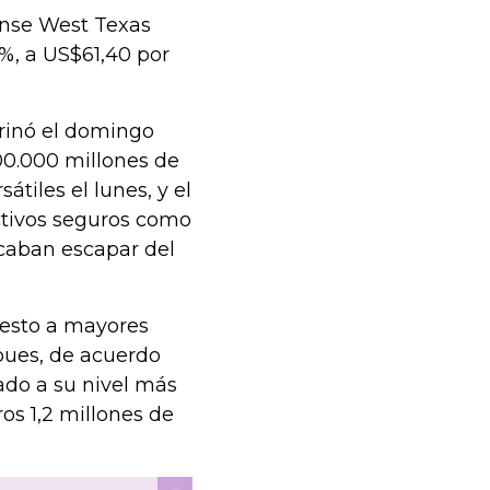
ense West Texas
7%, a US$61,40 por
trinó el domingo
00.000 millones de
átiles el lunes, y el
ctivos seguros como
scaban escapar del
uesto a mayores
pues, de acuerdo
ado a su nivel más
os 1,2 millones de