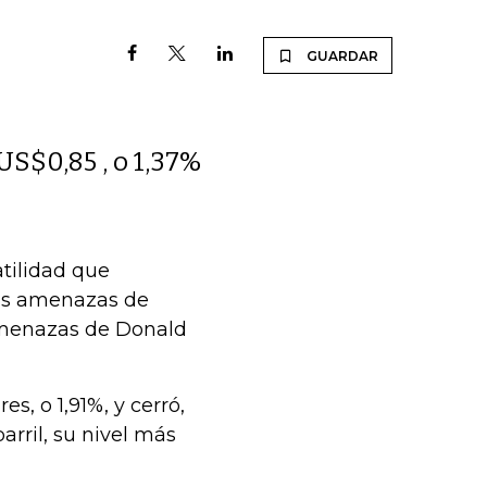
GUARDAR
US$0,85 , o 1,37%
atilidad que
las amenazas de
amenazas de Donald
s, o 1,91%, y cerró,
rril, su nivel más