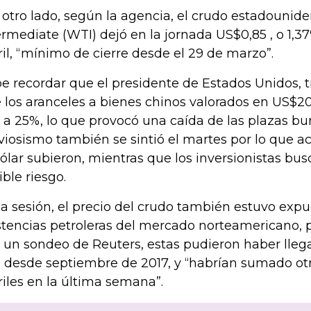
 otro lado, según la agencia, el crudo estadounid
ermediate (WTI) dejó en la jornada US$0,85 , o 1,3
ril, “mínimo de cierre desde el 29 de marzo”.
e recordar que el presidente de Estados Unidos, 
 los aranceles a bienes chinos valorados en US$2
 a 25%, lo que provocó una caída de las plazas burs
viosismo también se sintió el martes por lo que a
dólar subieron, mientras que los inversionistas bu
ible riesgo.
la sesión, el precio del crudo también estuvo exp
stencias petroleras del mercado norteamericano, 
 un sondeo de Reuters, estas pudieron haber lleg
o desde septiembre de 2017, y “habrían sumado otr
riles en la última semana”.