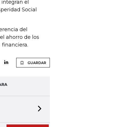
 integran el
speridad Social
erencia del
el ahorro de los
 financiera.
GUARDAR
ARA
Next slide