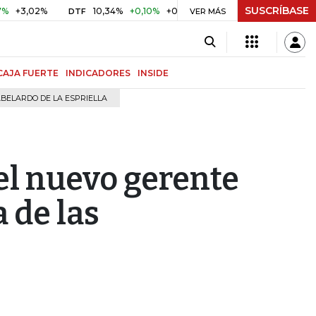
SUSCRÍBASE
02%
10,34%
+0,10%
+0,98%
$ 416,91
+$ 0,05
+0,01
DTF
UVR
VER MÁS
CAJA FUERTE
INDICADORES
INSIDE
BELARDO DE LA ESPRIELLA
el nuevo gerente
 de las