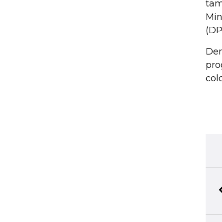
tam
Min
(DP
Den
pro
col