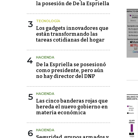
la posesión de De la Espriella
3
TECNOLOGÍA
Los gadgets innovadores que
están transformando las
tareas cotidianas del hogar
4
HACIENDA
De la Espriella se posesionó
como presidente, pero aún
no hay director del DNP
5
HACIENDA
Las cinco banderas rojas que
hereda el nuevo gobierno en
materia económica
6
HACIENDA
Seguridad, grupos armados y