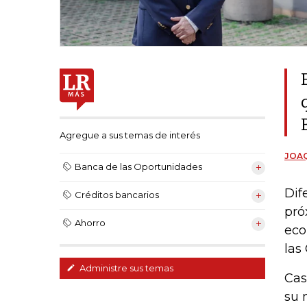
Agregue a sus temas de interés
JOAQ
Banca de las Oportunidades
Dif
Créditos bancarios
pró
Ahorro
eco
las
Administre sus temas
Cas
su 