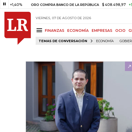
1,40%
$ 408.498,97
+$ 8.753,
ORO COMPRA BANCO DE LA REPÚBLICA
VIERNES, 07 DE AGOSTO DE 2026
FINANZAS
ECONOMÍA
EMPRESAS
OCIO
G
TEMAS DE CONVERSACIÓN
ECONOMÍA
GOBIE