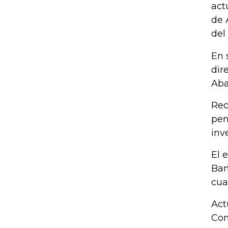
act
de 
del
En 
dir
Aba
Rec
pen
inv
El 
Ban
cua
Act
Com