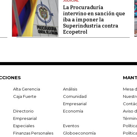
JUDICIAL
La Procuraduría
intervino en sanción que
iba a imponer la
Superindustria contra
Ecopetrol
CCIONES
MANT
Alta Gerencia
Análisis
Mesa d
Caja Fuerte
Comunidad
Nuestr
Empresarial
Contác
Directorio
Economía
Aviso 
Empresarial
Términ
Especiales
Eventos
Políti
Finanzas Personales
Globoeconomía
Polític