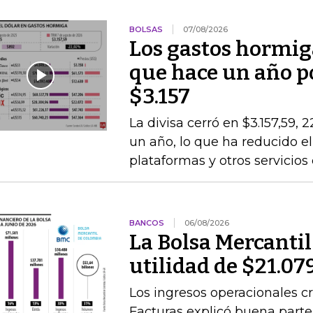
BOLSAS
07/08/2026
Los gastos hormig
que hace un año po
$3.157
La divisa cerró en $3.157,59, 
un año, lo que ha reducido el
plataformas y otros servicios
BANCOS
06/08/2026
La Bolsa Mercanti
utilidad de $21.07
Los ingresos operacionales cr
Facturas explicó buena par