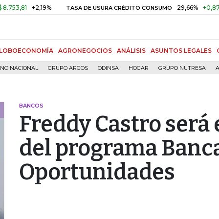
81
+2,19%
29,66%
+0,87%
+3,
TASA DE USURA CRÉDITO CONSUMO
LOBOECONOMÍA
AGRONEGOCIOS
ANÁLISIS
ASUNTOS LEGALES
RNO NACIONAL
GRUPO ARGOS
ODINSA
HOGAR
GRUPO NUTRESA
A
BANCOS
Freddy Castro será 
del programa Banca
Oportunidades