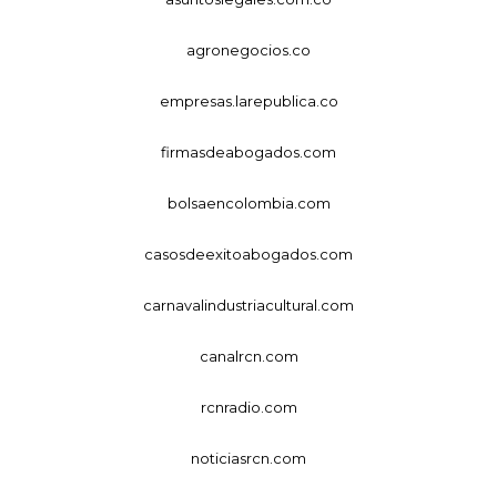
agronegocios.co
empresas.larepublica.co
firmasdeabogados.com
bolsaencolombia.com
casosdeexitoabogados.com
carnavalindustriacultural.com
canalrcn.com
rcnradio.com
noticiasrcn.com