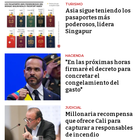
TURISMO
Asia sigue teniendo los
pasaportes más
poderosos, lidera
Singapur
HACIENDA
"En las próximas horas
firmaré el decreto para
concretar el
congelamiento del
gasto"
JUDICIAL
Millonaria recompensa
que ofrece Cali para
capturar a responsables
de incendio