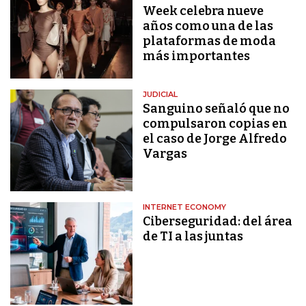
Week celebra nueve
años como una de las
plataformas de moda
más importantes
JUDICIAL
Sanguino señaló que no
compulsaron copias en
el caso de Jorge Alfredo
Vargas
INTERNET ECONOMY
Ciberseguridad: del área
de TI a las juntas