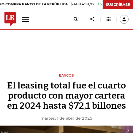
$ 408.498,97
+$ 8.753,81
+2,19%
RA BANCO DE LA REPÚBLICA
TA
SUSCRÍBASE
BANCOS
El leasing total fue el cuarto
producto con mayor cartera
en 2024 hasta $72,1 billones
martes, 1 de abril de 2025