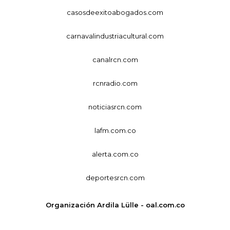
casosdeexitoabogados.com
carnavalindustriacultural.com
canalrcn.com
rcnradio.com
noticiasrcn.com
lafm.com.co
alerta.com.co
deportesrcn.com
Organización Ardila Lülle - oal.com.co