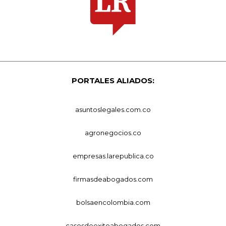
PORTALES ALIADOS:
asuntoslegales.com.co
agronegocios.co
empresas.larepublica.co
firmasdeabogados.com
bolsaencolombia.com
casosdeexitoabogados.com