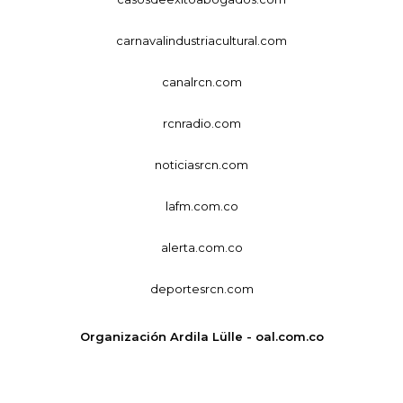
carnavalindustriacultural.com
canalrcn.com
rcnradio.com
noticiasrcn.com
lafm.com.co
alerta.com.co
deportesrcn.com
Organización Ardila Lülle - oal.com.co