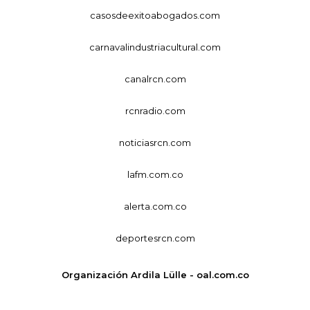
casosdeexitoabogados.com
carnavalindustriacultural.com
canalrcn.com
rcnradio.com
noticiasrcn.com
lafm.com.co
alerta.com.co
deportesrcn.com
Organización Ardila Lülle - oal.com.co