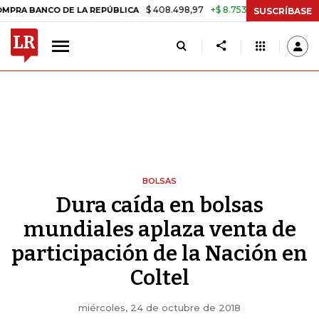
$ 408.498,97
+$ 8.753,81
+2,19%
O DE LA REPÚBLICA
TASA DE U
SUSCRÍBASE
BOLSAS
Dura caída en bolsas
mundiales aplaza venta de
participación de la Nación en
Coltel
miércoles, 24 de octubre de 2018