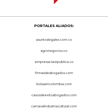
PORTALES ALIADOS:
asuntoslegales.com.co
agronegocios.co
empresas.larepublica.co
firmasdeabogados.com
bolsaencolombia.com
casosdeexitoabogados.com
carnavalindustriacultural.com