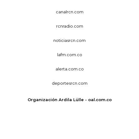
canalrcn.com
rcnradio.com
noticiasrcn.com
lafm.com.co
alerta.com.co
deportesrcn.com
Organización Ardila Lülle - oal.com.co