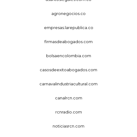
agronegocios.co
empresas.larepublica.co
firmasdeabogados.com
bolsaencolombia.com
casosdeexitoabogados.com
carnavalindustriacultural.com
canalrcn.com
rcnradio.com
noticiasrcn.com