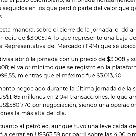
nte al peso colombiano, la moneda norteamerica
s seguidos en los que perdió parte del valor que g
.
esta manera, sobre el cierre de la jornada, el dóla
medio de $3.005,14, lo que representó una baja de 
a Representativa del Mercado (TRM) que se ubicó 
divisa abrió la jornada con un precio de $3.008 y s
008; el valor mínimo que se registró en la platafo
996,55, mientras que el máximo fue $3.013,40.
monto negociado durante la última jornada de la
US$1.185 millones en 2.041 transacciones, lo que a
US$580.770 por negociación, siendo una operaci
lones la más alta del día.
cuanto al petróleo, aunque tuvo una leve caída de 
vó a cerrar en US$63,59 por barril sobre las 4:00 p.