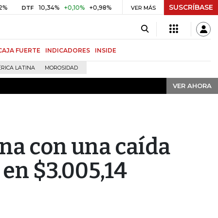
SUSCRÍBASE
VER AHORA
10,34%
+0,10%
+0,98%
$ 416,86
+$ 0,05
+0,01%
TF
UVR
VER MÁS
BITC
CAJA FUERTE
INDICADORES
INSIDE
RICA LATINA
MOROSIDAD
VER AHORA
ana con una caída
 en $3.005,14