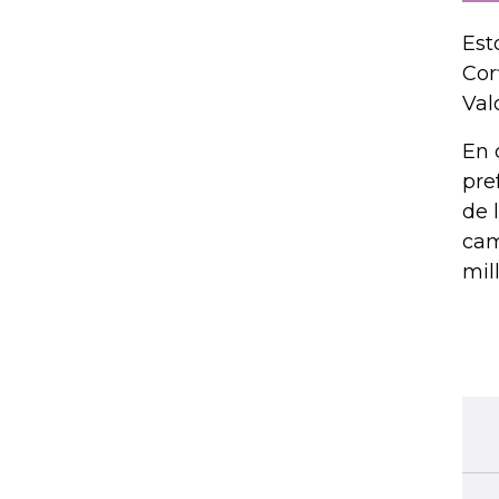
Est
Cor
Val
En 
pre
de 
cam
mil