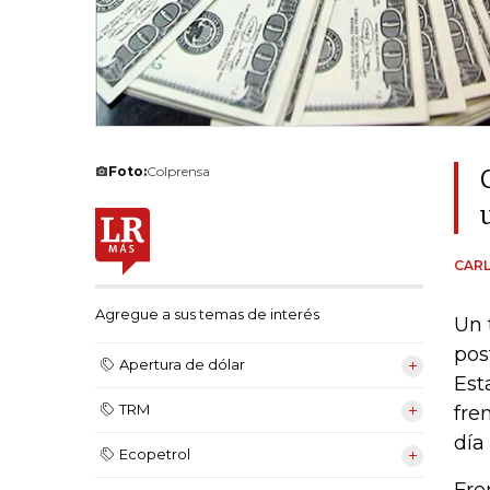
Foto:
Colprensa
CAR
Agregue a sus temas de interés
Un 
pos
Apertura de dólar
Est
TRM
fre
día
Ecopetrol