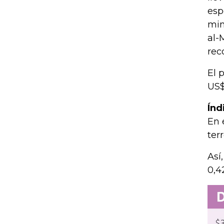
esp
min
al-
rec
El 
US$
Índ
En 
ter
Así
0,4