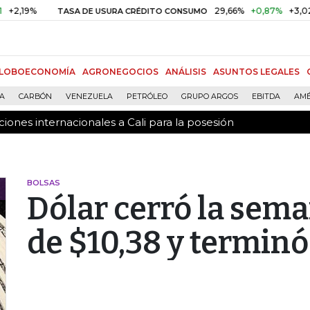
ones internacionales a Cali para la posesión
29,66%
+0,87%
+3,02%
TASA DE USURA CRÉDITO CONSUMO
D
LOBOECONOMÍA
AGRONEGOCIOS
ANÁLISIS
ASUNTOS LEGALES
ÍA
CARBÓN
VENEZUELA
PETRÓLEO
GRUPO ARGOS
EBITDA
AMÉ
ones internacionales a Cali para la posesión
BOLSAS
Dólar cerró la sem
de $10,38 y terminó