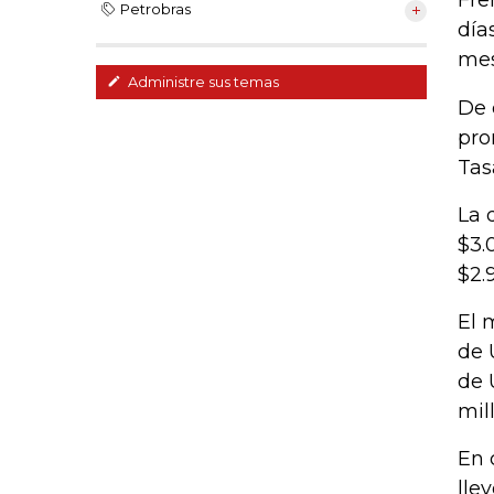
Fre
Petrobras
día
mes
Administre sus temas
De 
pro
Tas
La 
$3.
$2.
El 
de 
de 
mil
En 
lle