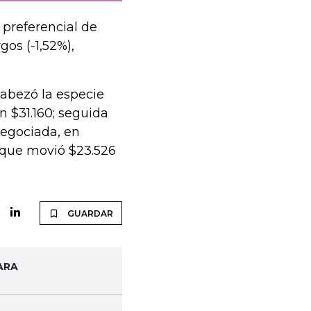
l preferencial de
gos (-1,52%),
ncabezó la especie
n $31.160; seguida
 negociada, en
, que movió $23.526
GUARDAR
ARA