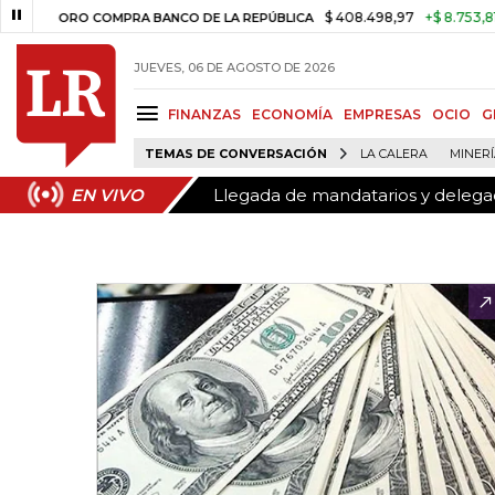
Llegada de mandatarios y delegaci
EN VIVO
$ 408.498,97
+$ 8.753,81
+2,19%
ORO COMPRA BANCO DE LA REPÚBLICA
JUEVES, 06 DE AGOSTO DE 2026
FINANZAS
ECONOMÍA
EMPRESAS
OCIO
G
TEMAS DE CONVERSACIÓN
LA CALERA
MINER
Llegada de mandatarios y delegaci
EN VIVO