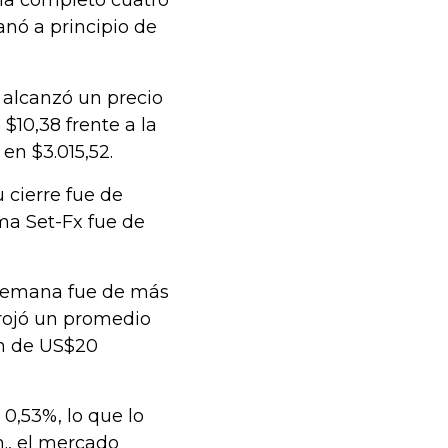
na completó cuatro
anó a principio de
r alcanzó un precio
$10,38 frente a la
en $3.015,52.
u cierre fue de
rma Set-Fx fue de
 semana fue de más
rrojó un promedio
ón de US$20
0,53%, lo que lo
m., el mercado