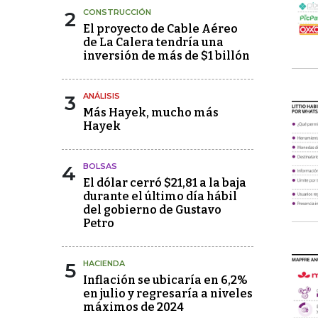
2
CONSTRUCCIÓN
El proyecto de Cable Aéreo
de La Calera tendría una
inversión de más de $1 billón
3
ANÁLISIS
Más Hayek, mucho más
Hayek
4
BOLSAS
El dólar cerró $21,81 a la baja
durante el último día hábil
del gobierno de Gustavo
Petro
5
HACIENDA
Inflación se ubicaría en 6,2%
en julio y regresaría a niveles
máximos de 2024