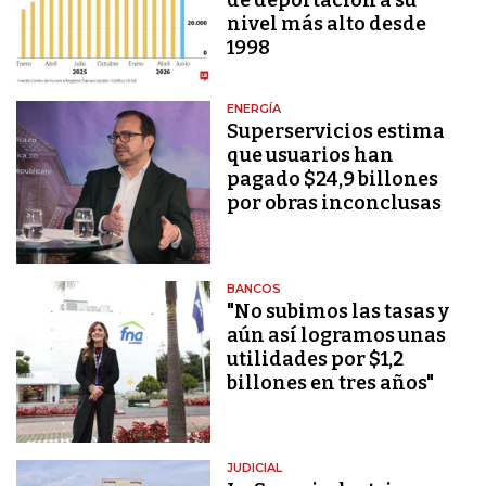
nivel más alto desde
1998
ENERGÍA
Superservicios estima
que usuarios han
pagado $24,9 billones
por obras inconclusas
BANCOS
"No subimos las tasas y
aún así logramos unas
utilidades por $1,2
billones en tres años"
JUDICIAL