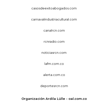
casosdeexitoabogados.com
carnavalindustriacultural.com
canalrcn.com
rcnradio.com
noticiasrcn.com
lafm.com.co
alerta.com.co
deportesrcn.com
Organización Ardila Lülle - oal.com.co