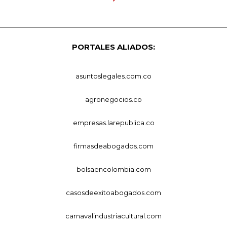
PORTALES ALIADOS:
asuntoslegales.com.co
agronegocios.co
empresas.larepublica.co
firmasdeabogados.com
bolsaencolombia.com
casosdeexitoabogados.com
carnavalindustriacultural.com