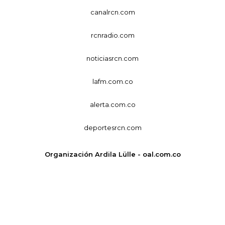
canalrcn.com
rcnradio.com
noticiasrcn.com
lafm.com.co
alerta.com.co
deportesrcn.com
Organización Ardila Lülle - oal.com.co