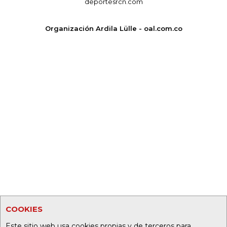
deportesrcn.com
Organización Ardila Lülle - oal.com.co
COOKIES
Este sitio web usa cookies propias y de terceros para