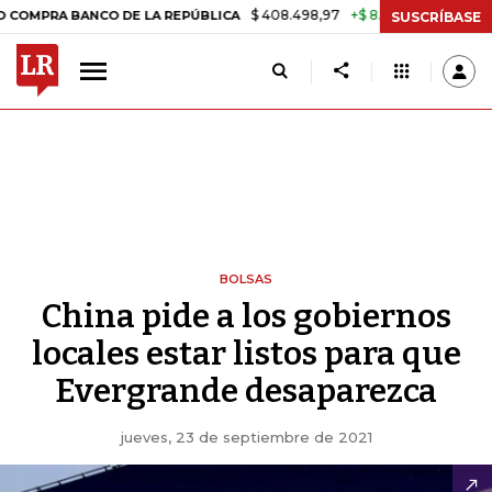
$ 408.498,97
+$ 8.753,81
+2,19%
A BANCO DE LA REPÚBLICA
TAS
SUSCRÍBASE
BOLSAS
China pide a los gobiernos
locales estar listos para que
Evergrande desaparezca
jueves, 23 de septiembre de 2021