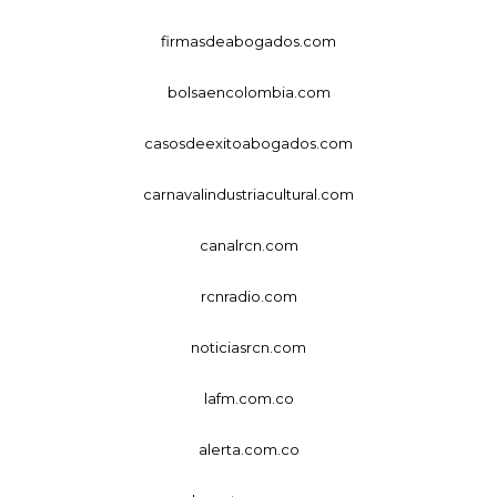
firmasdeabogados.com
bolsaencolombia.com
casosdeexitoabogados.com
carnavalindustriacultural.com
canalrcn.com
rcnradio.com
noticiasrcn.com
lafm.com.co
alerta.com.co