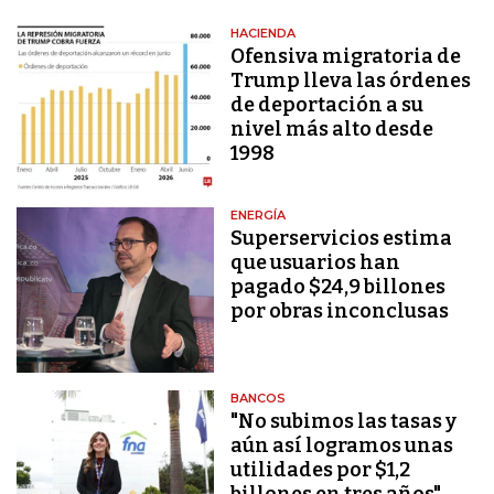
HACIENDA
Ofensiva migratoria de
Trump lleva las órdenes
de deportación a su
nivel más alto desde
1998
ENERGÍA
Superservicios estima
que usuarios han
pagado $24,9 billones
por obras inconclusas
BANCOS
"No subimos las tasas y
aún así logramos unas
utilidades por $1,2
billones en tres años"