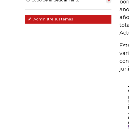
Cupo de endeudamiento
bor
ano
año
Administre sus temas
tot
Act
Est
var
con
jun