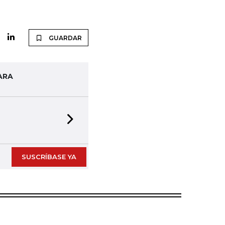
GUARDAR
ARA
Next slide
SUSCRÍBASE YA