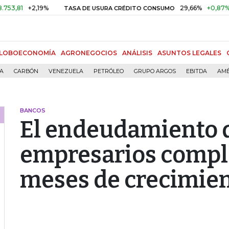
+2,19%
29,66%
+0,87%
+3,02
TASA DE USURA CRÉDITO CONSUMO
LOBOECONOMÍA
AGRONEGOCIOS
ANÁLISIS
ASUNTOS LEGALES
ÍA
CARBÓN
VENEZUELA
PETRÓLEO
GRUPO ARGOS
EBITDA
AMÉ
BANCOS
El endeudamiento d
empresarios comple
meses de crecimie