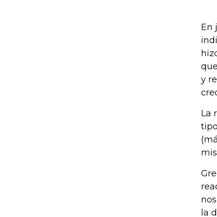
En 
ind
hiz
que
y r
cre
La 
tip
(má
mis
Gre
rea
nos
la 