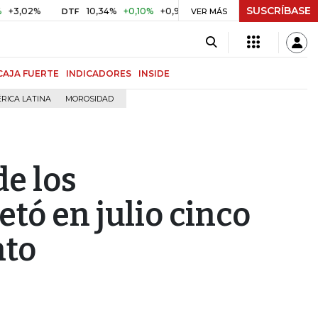
SUSCRÍBASE
%
10,34%
+0,10%
+0,98%
$ 416,86
+$ 0,05
+0,01%
DTF
UVR
VER MÁS
CAJA FUERTE
INDICADORES
INSIDE
RICA LATINA
MOROSIDAD
e los
tó en julio cinco
nto