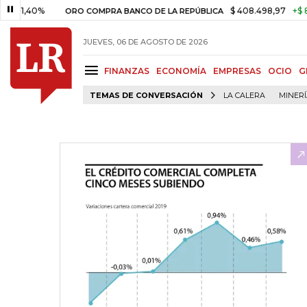
0%
$ 408.498,97
+$ 8.753,81
ORO COMPRA BANCO DE LA REPÚBLICA
JUEVES, 06 DE AGOSTO DE 2026
FINANZAS
ECONOMÍA
EMPRESAS
OCIO
G
TEMAS DE CONVERSACIÓN
LA CALERA
MINER