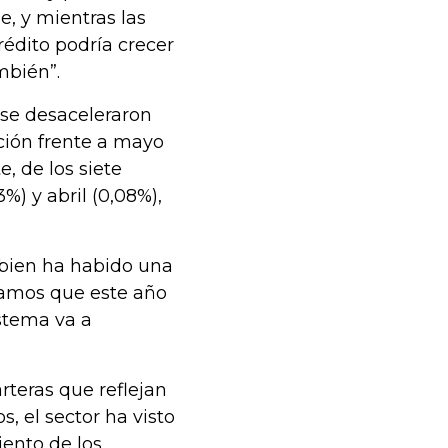
e, y mientras las
édito podría crecer
mbién”.
 se desaceleraron
ción frente a mayo
, de los siete
%) y abril (0,08%),
i bien ha habido una
samos que este año
istema va a
rteras que reflejan
s, el sector ha visto
ento de los