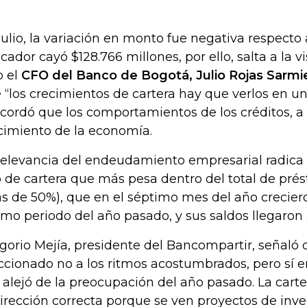
julio, la variación en monto fue negativa respecto a
icador cayó $128.766 millones, por ello, salta a la vi
o el
CFO del Banco de Bogotá, Julio Rojas Sarmi
 “los crecimientos de cartera hay que verlos en u
ecordó que los comportamientos de los créditos, a s
cimiento de la economía.
relevancia del endeudamiento empresarial radica 
o de cartera que más pesa dentro del total de pré
s de 50%), que en el séptimo mes del año creciero
mo periodo del año pasado, y sus saldos llegaron a
gorio Mejía, presidente del Bancompartir, señaló q
ccionado no a los ritmos acostumbrados, pero sí en
 alejó de la preocupación del año pasado. La cart
dirección correcta porque se ven proyectos de inve