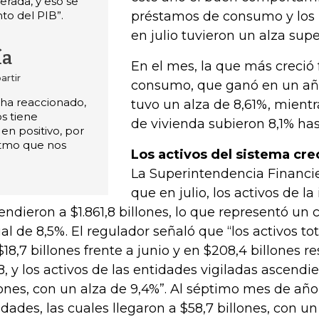
rada, y eso se
nto del PIB”.
préstamos de consumo y los 
en julio tuvieron un alza supe
ía
En el mes, la que más creció 
rtir
consumo, que ganó en un año 
 ha reaccionado,
tuvo un alza de 8,61%, mientr
os tiene
de vivienda subieron 8,1% has
n positivo, por
itmo que nos
Los activos del sistema cre
La Superintendencia Financie
que en julio, los activos de la
endieron a $1.861,8 billones, lo que representó un 
al de 8,5%. El regulador señaló que “los activos t
$18,7 billones frente a junio y en $208,4 billones re
8, y los activos de las entidades vigiladas ascendi
lones, con un alza de 9,4%”. Al séptimo mes de año
lidades, las cuales llegaron a $58,7 billones, con 