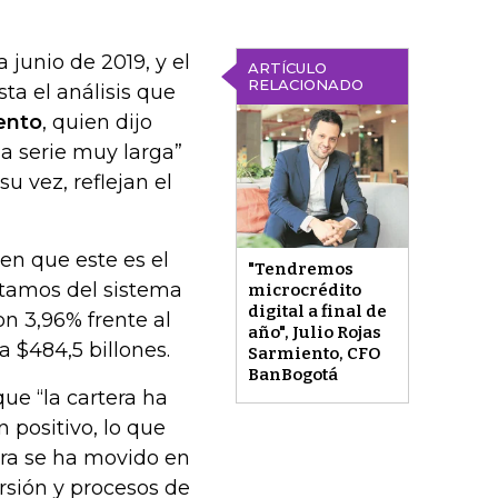
 junio de 2019, y el
ARTÍCULO
RELACIONADO
sta el análisis que
ento
, quien dijo
na serie muy larga”
u vez, reflejan el
en que este es el
"Tendremos
stamos del sistema
microcrédito
digital a final de
n 3,96% frente al
año", Julio Rojas
 $484,5 billones.
Sarmiento, CFO
BanBogotá
ue “la cartera ha
 positivo, lo que
era se ha movido en
rsión y procesos de