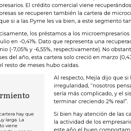
resarios. El crédito comercial viene recuperándos
resas se recuperen también la cartera de microcr
que si a las Pyme les va bien, a este segmento ta
cisamente, los préstamos a los microempresarios
julio en -0,41%. Dato que representa una recupera
unio (-7,05% y -6,55%, respectivamente). No obstante
es del año, esta cartera solo creció en marzo (0,43
el resto de meses hubo caídas.
Al respecto, Mejía dijo que s
irregularidad, “nosotros pen
sería más complicado, y el s
armiento
terminar creciendo 2% real”.
Si bien hay atención de las ca
cartera hay que
y larga. La
la actividad de los empresario
to viene
este año el buen comportami