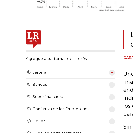
GABR
Agregue a sus temas de interés
cartera
Uno
fin
Bancos
end
Superfinanciera
ind
los
Confianza de los Empresarios
par
Deuda
Sin