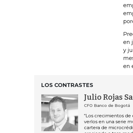
emp
emp
por
Pre
en 
y j
mes
en 
LOS CONTRASTES
Julio Rojas S
CFO Banco de Bogotá
“Los crecimientos de 
verlos en una serie mu
cartera de microcrédi