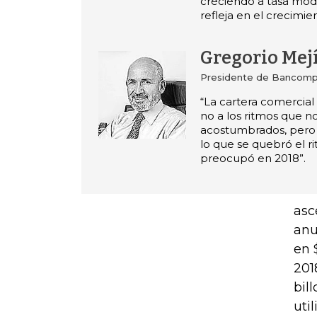
creciendo a tasa mode
refleja en el crecimie
Gregorio Mej
Presidente de Bancompa
“La cartera comercial
no a los ritmos que n
acostumbrados, pero e
lo que se quebró el r
preocupó en 2018”.
asc
anu
en 
201
bil
uti