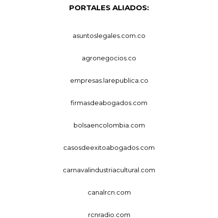
PORTALES ALIADOS:
asuntoslegales.com.co
agronegocios.co
empresas.larepublica.co
firmasdeabogados.com
bolsaencolombia.com
casosdeexitoabogados.com
carnavalindustriacultural.com
canalrcn.com
rcnradio.com