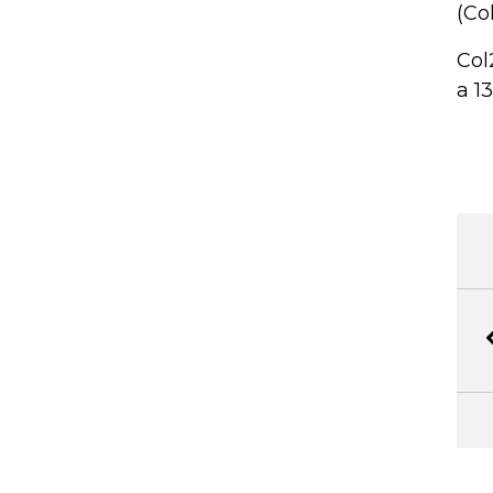
(Co
Col
a 1