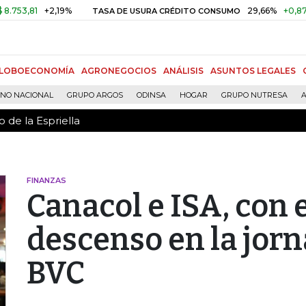
 de la Espriella
,81
+2,19%
29,66%
+0,87%
+3
TASA DE USURA CRÉDITO CONSUMO
LOBOECONOMÍA
AGRONEGOCIOS
ANÁLISIS
ASUNTOS LEGALES
RNO NACIONAL
GRUPO ARGOS
ODINSA
HOGAR
GRUPO NUTRESA
A
 de la Espriella
FINANZAS
Canacol e ISA, con 
descenso en la jorn
BVC