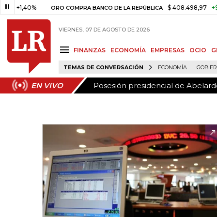
Posesión presidencial de Abelardo
EN VIVO
1,40%
$ 408.498,97
+$ 8.753
ORO COMPRA BANCO DE LA REPÚBLICA
VIERNES, 07 DE AGOSTO DE 2026
FINANZAS
ECONOMÍA
EMPRESAS
OCIO
G
TEMAS DE CONVERSACIÓN
ECONOMÍA
GOBIE
Posesión presidencial de Abelardo
EN VIVO