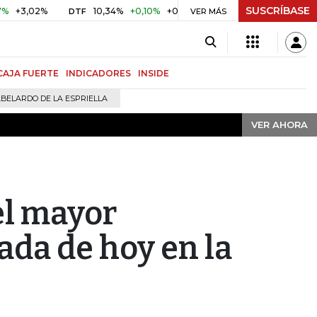
SUSCRÍBASE
VER AHORA
,02%
10,34%
+0,10%
+0,98%
$ 416,91
+$ 0,05
+0,01
DTF
VER MÁS
UVR
CAJA FUERTE
INDICADORES
INSIDE
BELARDO DE LA ESPRIELLA
VER AHORA
el mayor
ada de hoy en la