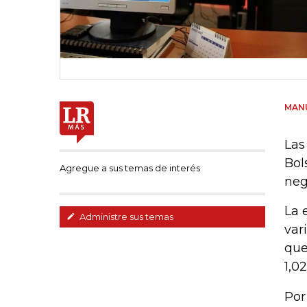
MAN
Las
Bol
Agregue a sus temas de interés
neg
La 
Administre sus temas
var
que
1,0
Por