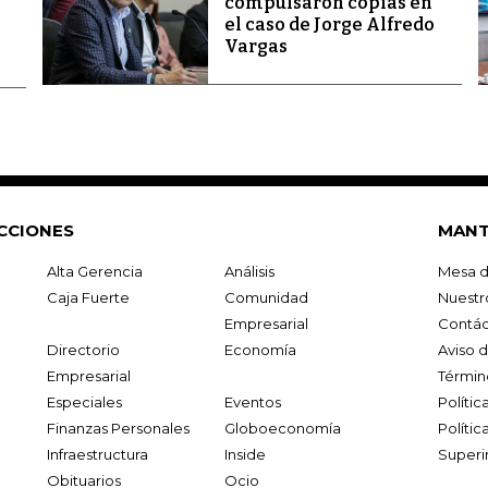
compulsaron copias en
el caso de Jorge Alfredo
Vargas
CCIONES
MANT
Alta Gerencia
Análisis
Mesa d
Caja Fuerte
Comunidad
Nuestr
Empresarial
Contác
Directorio
Economía
Aviso 
Empresarial
Términ
Especiales
Eventos
Políti
Finanzas Personales
Globoeconomía
Polític
Infraestructura
Inside
Superi
Obituarios
Ocio