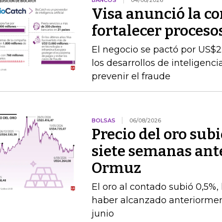
BANCOS
04/08/2026
Visa anunció la c
fortalecer proceso
El negocio se pactó por US$2
los desarrollos de inteligenc
prevenir el fraude
BOLSAS
06/08/2026
Precio del oro su
siete semanas ante
Ormuz
El oro al contado subió 0,5%,
haber alcanzado anteriorment
junio