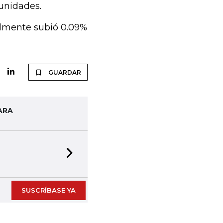
 unidades.
almente subió 0.09%
GUARDAR
ARA
Next slide
SUSCRÍBASE YA