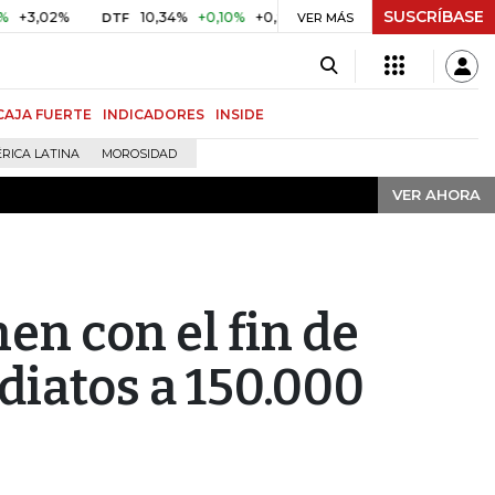
SUSCRÍBASE
VER AHORA
2%
10,34%
+0,10%
+0,98%
$ 416,91
+$ 0,05
+0,01%
DTF
UVR
VER MÁS
CAJA FUERTE
INDICADORES
INSIDE
RICA LATINA
MOROSIDAD
VER AHORA
en con el fin de
diatos a 150.000