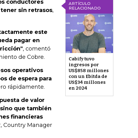
los conductores
ARTÍCULO
RELACIONADO
tener sin retrasos
,
exactamente este
ueda pagar en
ricción"
, comentó
miento de Cobre.
Cabify tuvo
ingresos por
esos operativos
US$858 millones
con un Ebitda de
os de espera para
US$34 millones
ero rápidamente.
en 2024
opuesta de valor
 sino que también
nes financieras
er, Country Manager