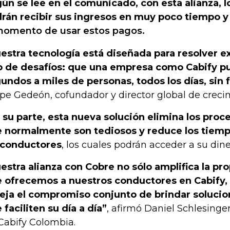
ún se lee en el comunicado, con esta alianza, 
rán recibir sus ingresos en muy poco tiempo y 
momento de usar estos pagos.
estra tecnología está diseñada para resolver 
o de desafíos: que una empresa como Cabify p
undos a miles de personas, todos los días, sin f
ipe Gedeón, cofundador y director global de creci
 su parte, esta nueva solución elimina los proc
 normalmente son tediosos y reduce los tiemp
 conductores
, los cuales podrán acceder a su din
estra alianza con Cobre no sólo amplifica la pr
 ofrecemos a nuestros conductores en Cabify,
leja el compromiso conjunto de brindar solucio
 faciliten su día a día”
, afirmó Daniel Schlesing
Cabify Colombia.