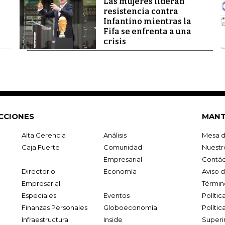
Las mujeres lideran
resistencia contra
Infantino mientras la
Fifa se enfrenta a una
crisis
CCIONES
MANT
Alta Gerencia
Análisis
Mesa d
Caja Fuerte
Comunidad
Nuestr
Empresarial
Contác
Directorio
Economía
Aviso 
Empresarial
Términ
Especiales
Eventos
Políti
Finanzas Personales
Globoeconomía
Polític
Infraestructura
Inside
Superi