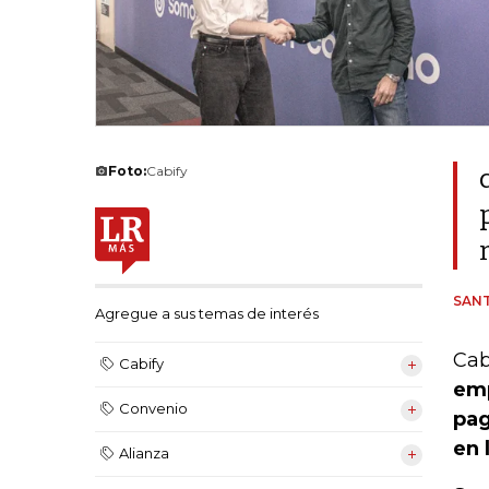
Foto:
Cabify
SANT
Agregue a sus temas de interés
Cab
Cabify
emp
Convenio
pag
en 
Alianza