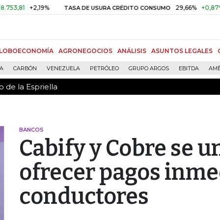
 de la Espriella
1
+2,19%
29,66%
+0,87%
+3,0
TASA DE USURA CRÉDITO CONSUMO
LOBOECONOMÍA
AGRONEGOCIOS
ANÁLISIS
ASUNTOS LEGALES
ÍA
CARBÓN
VENEZUELA
PETRÓLEO
GRUPO ARGOS
EBITDA
AMÉ
 de la Espriella
BANCOS
Cabify y Cobre se un
ofrecer pagos inme
conductores