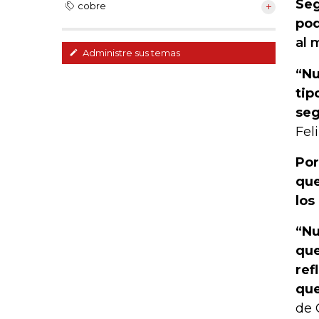
Seg
cobre
pod
al 
Administre sus temas
“Nu
tip
seg
Fel
Por
que
los
“Nu
que
ref
que
de 