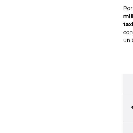
Por
mil
tax
con
un 