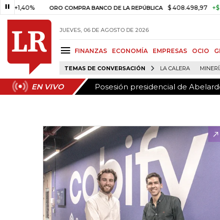
Posesión presidencial de Abelardo
EN VIVO
,40%
$ 408.498,97
+$ 8.753,8
ORO COMPRA BANCO DE LA REPÚBLICA
JUEVES, 06 DE AGOSTO DE 2026
FINANZAS
ECONOMÍA
EMPRESAS
OCIO
G
TEMAS DE CONVERSACIÓN
LA CALERA
MINER
Posesión presidencial de Abelardo
EN VIVO