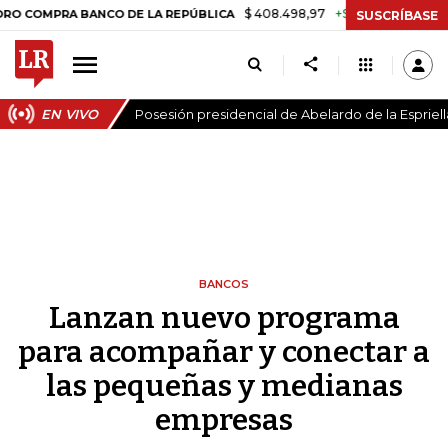
$ 408.498,97
+$ 8.753,81
+2,19%
OMPRA BANCO DE LA REPÚBLICA
SUSCRÍBASE
EN VIVO
Posesión presidencial de Abelardo de la Espriell
BANCOS
Lanzan nuevo programa
para acompañar y conectar a
las pequeñas y medianas
empresas