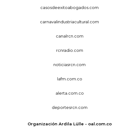
casosdeexitoabogados.com
carnavalindustriacultural.com
canalrcn.com
rcnradio.com
noticiasrcn.com
lafm.com.co
alerta.com.co
deportesrcn.com
Organización Ardila Lülle - oal.com.co