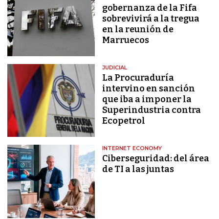
gobernanza de la Fifa
sobrevivirá a la tregua
en la reunión de
Marruecos
JUDICIAL
La Procuraduría
intervino en sanción
que iba a imponer la
Superindustria contra
Ecopetrol
INTERNET ECONOMY
Ciberseguridad: del área
de TI a las juntas